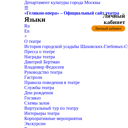
Департамент культуры города Москвы
☰
«Геликон-опера» – Официальный сайт театра
Личный
Языки
кабинет
Ru
Личный кабинет
En
×
О театре
История городской усадьбы Шаховских-Глебовых-
Пресса о театре
Награды театра
Дмитрий Бертман
Владимир Федосеев
Руководство театра
Гастроли
Правила поведения в театре
Службы театра
Дни рождения
Госзаказ
Схемы залов
Виртуальный тур по театру
Интерьеры театра
Корпоративные мероприятия
Экскурсии