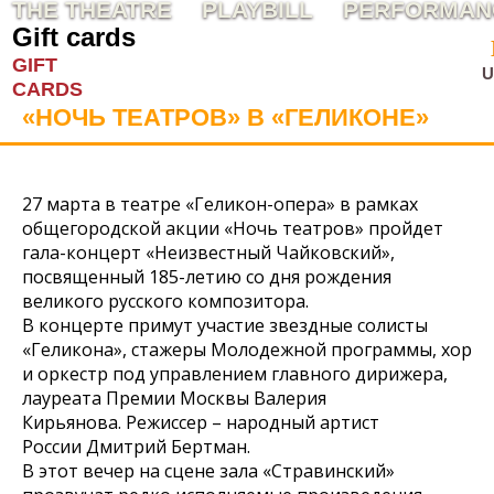
THE THEATRE
PLAYBILL
PERFORMAN
Gift cards
GIFT
U
CARDS
«НОЧЬ ТЕАТРОВ» В «ГЕЛИКОНЕ»
27 марта в театре «Геликон-опера» в рамках
общегородской акции «Ночь театров» пройдет
гала-концерт «Неизвестный Чайковский»,
посвященный 185-летию со дня рождения
великого русского композитора.
В концерте примут участие звездные солисты
«Геликона», стажеры Молодежной программы, хор
и оркестр под управлением главного дирижера,
лауреата Премии Москвы Валерия
Кирьянова. Режиссер – народный артист
России Дмитрий Бертман.
В этот вечер на сцене зала «Стравинский»