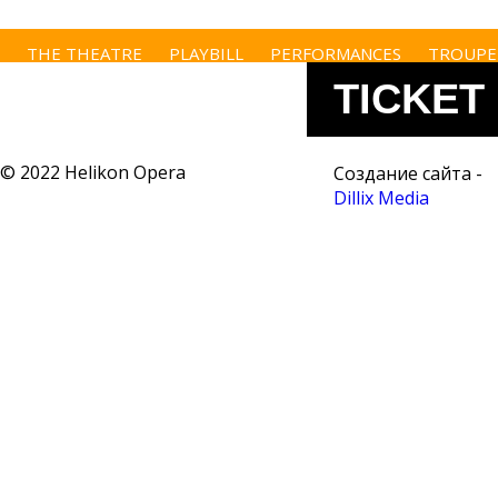
THE THEATRE
PLAYBILL
PERFORMANCES
TROUPE
BECOME A SPONSOR
CONTACTS
TICKET
OFFICE
Search form
© 2022 Helikon Opera
Создание сайта -
Dillix Media
Search
+7 495
250-22-
22