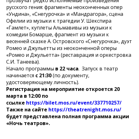
прозвучат редко исполняемые произведения
русского гения: фрагменты неоконченных опер
«Ундина», «Снегурочка» и «Мандрагора», сцена
Офелии из музыки к трагедии У. Шекспира
«Гамлет», куплеты Альмавивы из музыки к
комедии Бомарше, фрагмент из музыки к
весенней сказке А. Островского «Снегурочка», дуэт
Ромео и Джульетты из неоконченной оперы
«Ромео и Джульетта» (реставрация и оркестровка
С.И. Танеева).
Начало программы
в 22 часа
. Запуск в театр
начинается
с 21:30
(по документу,
удостоверяющему личность).
Регистрация на мероприятие откроется 20
марта в 12:00 по
ссылке
https://bilet.mos.ru/event/337710257/
Также на сайте
https://theatrenight.mos.ru/
будет представлена полная программа акции
«Ночь театров».