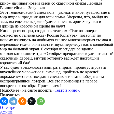
кино» начинает новый сезон со сказочной оперы Леонида
Вайнштейна – «Золушка».
Этот геликоновский спектакль – увлекательное путешествие в
мир чудес и праздник для всей семьи. Уверены, что, выйдя из
зала, вы еще очень долго будете напевать арии Золушки и
Принца из красочной сцены на балу!
Киноверсия оперы, созданная театром «Геликон-опера»
совместно с телеканалом «Россия-Культура», позволит по-
новому взглянуть на любимую сказку: многокамерная съемка и
передовые технологии света и звука перенесут вас в волшебный
мир на большой экран. 6 октября легендарное здание
московского кинотеатра «Октябрь» превратится в удивительный
сказочный дворец, внутри которого вас ждет настоящий
королевский бал!
У вас будет возможность выиграть призы, продегустировать
вкуснейшее мороженое и лимонад, пройтись по красной
дорожке вместе со звездами спектакля и стать победителем
беспроигрышной лотереи. Все это произойдет в первое
воскресенье октября. Приглашаем!
Подробнее - на сайте проекта
«Театр в кино».
Поделиться
О театре
Афиша