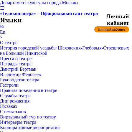
Департамент культуры города Москвы
☰
«Геликон-опера» – Официальный сайт театра
Личный
Языки
кабинет
Ru
Личный кабинет
En
×
О театре
История городской усадьбы Шаховских-Глебовых-Стрешневых
на Большой Никитской
Пресса о театре
Награды театра
Дмитрий Бертман
Владимир Федосеев
Руководство театра
Гастроли
Правила поведения в театре
Службы театра
Дни рождения
Госзаказ
Схемы залов
Виртуальный тур по театру
Интерьеры театра
Корпоративные мероприятия