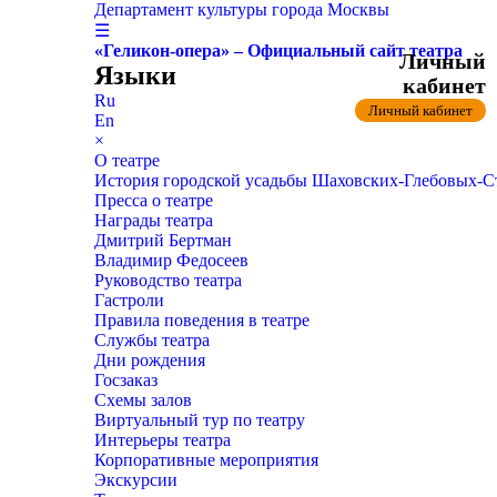
Департамент культуры города Москвы
☰
«Геликон-опера» – Официальный сайт театра
Личный
Языки
кабинет
Ru
Личный кабинет
En
×
О театре
История городской усадьбы Шаховских-Глебовых-
Пресса о театре
Награды театра
Дмитрий Бертман
Владимир Федосеев
Руководство театра
Гастроли
Правила поведения в театре
Службы театра
Дни рождения
Госзаказ
Схемы залов
Виртуальный тур по театру
Интерьеры театра
Корпоративные мероприятия
Экскурсии