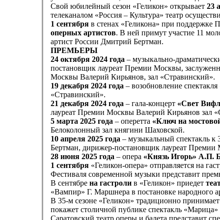
Свой юбилейный сезон «Геликон» открывает
23 
телеканалом «Россия – Культура» театр осуществи
1 сентября
в стенах «Геликона» при поддержке 
оперных артистов
. В ней примут участие 11 мо
артист России Дмитрий Бертман.
ПРЕМЬЕРЫ
24 октября 2024 года
– музыкально-драматическ
постановщик лауреат Премии Москвы, заслуженн
Москвы Валерий Кирьянов, зал «Стравинский».
19 декабря 2024 года
– возобновление спектакля
«Стравинский».
21 декабря 2024 года
– гала-концерт
«Свет Вифл
лауреат Премии Москвы Валерий Кирьянов зал «
5 марта 2025 года
– оперетта
«Ключ на мостово
Белоколонный зал княгини Шаховской.
10 апреля 2025 года
– музыкальный спектакль к 
Бертман, дирижер-постановщик лауреат Премии 
28 июня 2025 года
– опера
«Князь Игорь» А.П. 
1 сентября
«Геликон-опера» отправляется на гас
Фестиваля современной музыки представит премь
В сентябре
на гастроли
в «Геликон» приедет
теа
«Вампир» Г. Маршнера в постановке народного а
В 35-м сезоне «Геликон» традиционно принимает
покажет столичной публике спектакль «Марица»
Саратовский театр оперы и балета представит спе