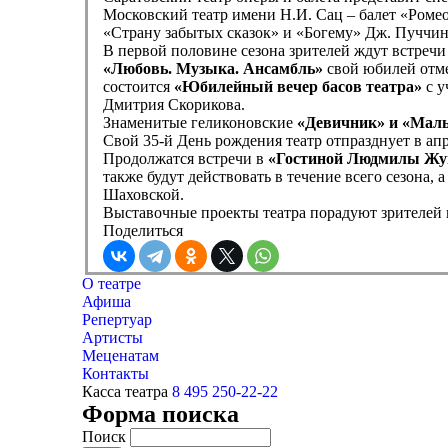
Московский театр имени Н.И. Сац – балет «Ромео
«Страну забытых сказок» и «Богему» Дж. Пуччин
В первой половине сезона зрителей ждут встреч
«Любовь. Музыка. Ансамбль»
свой юбилей отм
состоится
«Юбилейный вечер басов театра»
с у
Дмитрия Скорикова.
Знаменитые геликоновские
«Девичник» и «Мал
Свой 35-й День рождения театр отпразднует в ап
Продолжатся встречи в
«Гостиной Людмилы Жу
также будут действовать в течение всего сезона,
Шаховской.
Выставочные проекты театра порадуют зрителей
Поделиться
О театре
Афиша
Репертуар
Артисты
Меценатам
Контакты
Касса театра
8 495 250-22-22
Форма поиска
Поиск