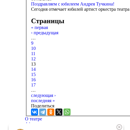
Поздравляем с юбилеем Андрея Тучкина!
Сегодня отмечает юбилей артист оркестра театр
Страницы
« первая
‹ предыдущая
…
9
10
11
12
13
14
15
16
17
…
следующая ›
последняя »
Поделиться
О театре
Афиша
Репертуар