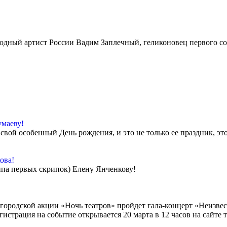
ародный артист России Вадим Заплечный, геликоновец первого со
маеву!
вой особенный День рождения, и это не только ее праздник, эт
ова!
уппа первых скрипок) Елену Янченкову!
щегородской акции «Ночь театров» пройдет гала-концерт «Неизв
истрация на событие открывается 20 марта в 12 часов на сайте т