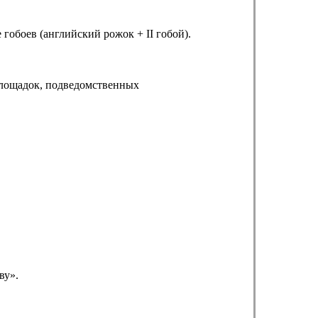
гобоев (английский рожок + II гобой).
 площадок, подведомственных
ву».