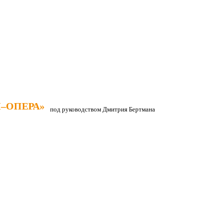
–ОПЕРА»
–ОПЕРА»
под руководством Дмитрия Бертмана