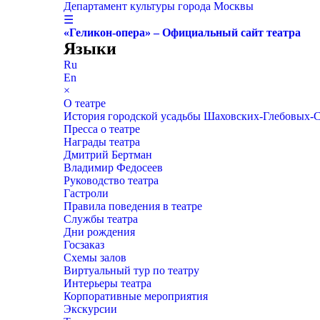
Департамент культуры города Москвы
☰
«Геликон-опера» – Официальный сайт театра
Языки
Ru
En
×
О театре
История городской усадьбы Шаховских-Глебовых-
Пресса о театре
Награды театра
Дмитрий Бертман
Владимир Федосеев
Руководство театра
Гастроли
Правила поведения в театре
Службы театра
Дни рождения
Госзаказ
Схемы залов
Виртуальный тур по театру
Интерьеры театра
Корпоративные мероприятия
Экскурсии