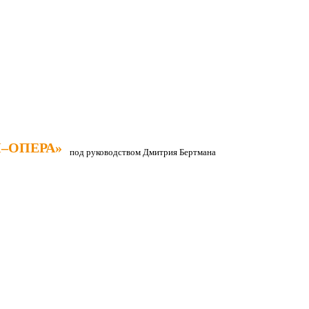
–ОПЕРА»
–ОПЕРА»
под руководством Дмитрия Бертмана