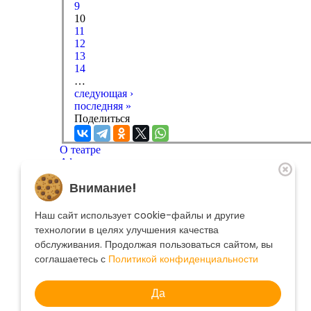
9
10
11
12
13
14
…
следующая ›
последняя »
Поделиться
О театре
Афиша
Репертуар
Внимание!
Артисты
Меценатам
Контакты
Наш сайт использует cookie-файлы и другие
Касса театра
8 495 250-22-22
технологии в целях улучшения качества
Форма поиска
обслуживания. Продолжая пользоваться сайтом, вы
Поиск
соглашаетесь с
Политикой конфиденциальности
Да
© 2025 Музыкальный театр Геликон-опера.