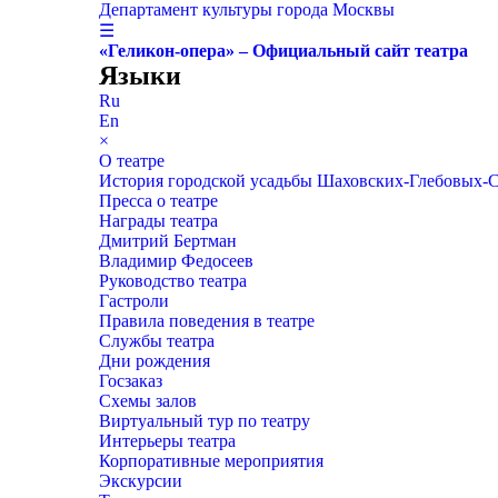
Департамент культуры города Москвы
☰
«Геликон-опера» – Официальный сайт театра
Языки
Ru
En
×
О театре
История городской усадьбы Шаховских-Глебовых-
Пресса о театре
Награды театра
Дмитрий Бертман
Владимир Федосеев
Руководство театра
Гастроли
Правила поведения в театре
Службы театра
Дни рождения
Госзаказ
Схемы залов
Виртуальный тур по театру
Интерьеры театра
Корпоративные мероприятия
Экскурсии