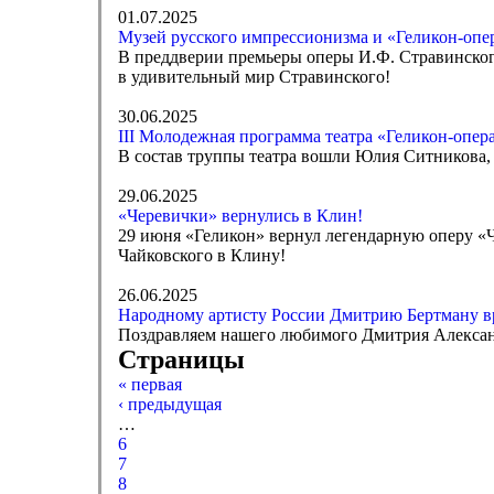
01.07.2025
Музей русского импрессионизма и «Геликон-опер
В преддверии премьеры оперы И.Ф. Стравинского
в удивительный мир Стравинского!
30.06.2025
III Молодежная программа театра «Геликон-опер
В состав труппы театра вошли Юлия Ситникова,
29.06.2025
«Черевички» вернулись в Клин!
29 июня «Геликон» вернул легендарную оперу «Че
Чайковского в Клину!
26.06.2025
Народному артисту России Дмитрию Бертману вр
Поздравляем нашего любимого Дмитрия Александр
Страницы
« первая
‹ предыдущая
…
6
7
8