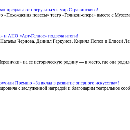
а» предлагают погрузиться в мир Стравинского!
 «Похождения повесы» театр «Геликон-опера» вместе с Музеем 
а» и АНО «Арт-Гелиос» подвела итоги!
 Наталья Чернова, Даниил Гаркунов, Кирилл Попов и Елисей Ла
ревички» на ее историческую родину — в место, где она родила
учили Премию «За вклад в развитие оперного искусства»!
овича с заслуженной наградой и благодарим театральное сообщ