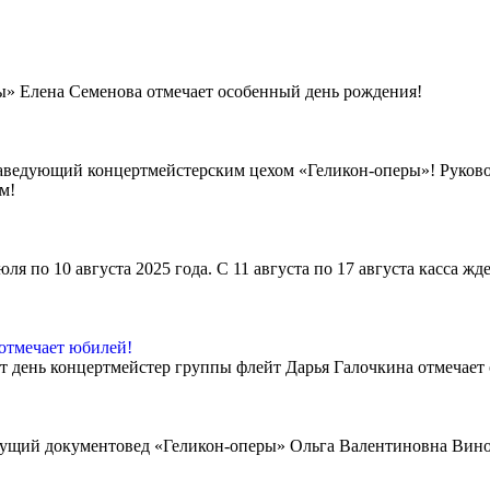
ы» Елена Семенова отмечает особенный день рождения!
аведующий концертмейстерским цехом «Геликон-оперы»! Руковод
м!
юля по 10 августа 2025 года. С 11 августа по 17 августа касса жде
отмечает юбилей!
т день концертмейстер группы флейт Дарья Галочкина отмечает
дущий документовед «Геликон-оперы» Ольга Валентиновна Вино