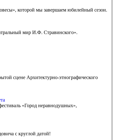
повесы», которой мы завершаем юбилейный сезон.
атральный мир И.Ф. Стравинского».
крытой сцене Архитектурно-этнографического
ета
 фестиваль «Город неравнодушных»,
овича с круглой датой!