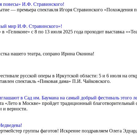
я повесы» И.Ф. Стравинского!
обытие — премьера спектакля Игоря Стравинского «Похождения 
ный мир И.Ф. Стравинского»!
в «Геликоне» с 8 по 13 июля 2025 года проходит выставка ««Те
истка нашего театра, сопрано Ирина Окнина!
естивале русской оперы в Иркутской области: 5 и 6 июля на от
тавлен спектакль «Пиковая дама» П.И. Чайковского.
глашают в Сад им. Баумана на самый добрый фестиваль этого л
екта «Лето в Москве» пройдет традиционный благотворительный
 и верности.
Медведева!
ртмейстер группы фаготов! Искренне поздравляем Олега Эдуард