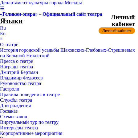
Департамент культуры города Москвы
☰
«Геликон-опера» – Официальный сайт театра
Личный
Языки
кабинет
Ru
Личный кабинет
En
×
О театре
История городской усадьбы Шаховских-Глебовых-Стрешневых
на Большой Никитской
Пресса о театре
Награды театра
Дмитрий Бертман
Владимир Федосеев
Руководство театра
Гастроли
Правила поведения в театре
Службы театра
Дни рождения
Госзаказ
Схемы залов
Виртуальный тур по театру
Интерьеры театра
Корпоративные мероприятия