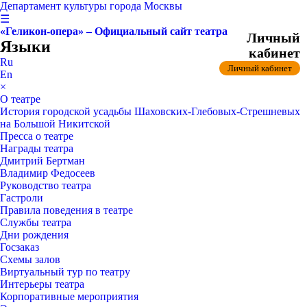
Департамент культуры города Москвы
☰
«Геликон-опера» – Официальный сайт театра
Личный
Языки
кабинет
Ru
Личный кабинет
En
×
О театре
История городской усадьбы Шаховских-Глебовых-Стрешневых
на Большой Никитской
Пресса о театре
Награды театра
Дмитрий Бертман
Владимир Федосеев
Руководство театра
Гастроли
Правила поведения в театре
Службы театра
Дни рождения
Госзаказ
Схемы залов
Виртуальный тур по театру
Интерьеры театра
Корпоративные мероприятия