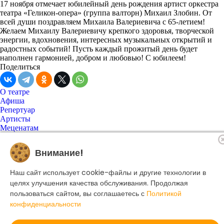
17 ноября отмечает юбилейный день рождения артист оркестра
театра «Геликон-опера» (группа валторн) Михаил Злобин. От
всей души поздравляем Михаила Валериевича с 65-летием!
Желаем Михаилу Валериевичу крепкого здоровья, творческой
энергии, вдохновения, интересных музыкальных открытий и
радостных событий! Пусть каждый прожитый день будет
наполнен гармонией, добром и любовью! С юбилеем!
Поделиться
О театре
Афиша
Репертуар
Артисты
Меценатам
Контакты
Касса театра
8 495 250-22-22
Внимание!
Форма поиска
Поиск
Наш сайт использует cookie-файлы и другие технологии в
целях улучшения качества обслуживания. Продолжая
пользоваться сайтом, вы соглашаетесь с
Политикой
© 2025 Музыкальный театр Геликон-опера.
конфиденциальности
Политика конфиденциальности