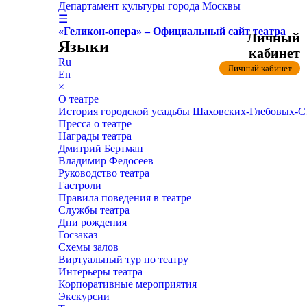
Департамент культуры города Москвы
☰
«Геликон-опера» – Официальный сайт театра
Личный
Языки
кабинет
Ru
Личный кабинет
En
×
О театре
История городской усадьбы Шаховских-Глебовых-
Пресса о театре
Награды театра
Дмитрий Бертман
Владимир Федосеев
Руководство театра
Гастроли
Правила поведения в театре
Службы театра
Дни рождения
Госзаказ
Схемы залов
Виртуальный тур по театру
Интерьеры театра
Корпоративные мероприятия
Экскурсии