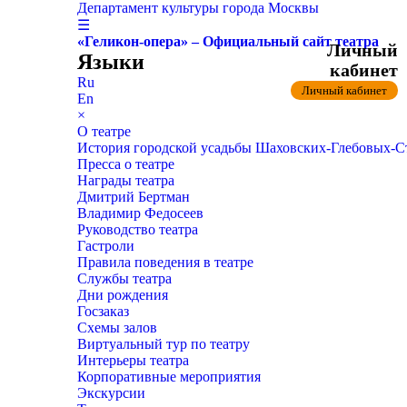
Департамент культуры города Москвы
☰
«Геликон-опера» – Официальный сайт театра
Личный
Языки
кабинет
Ru
Личный кабинет
En
×
О театре
История городской усадьбы Шаховских-Глебовых-
Пресса о театре
Награды театра
Дмитрий Бертман
Владимир Федосеев
Руководство театра
Гастроли
Правила поведения в театре
Службы театра
Дни рождения
Госзаказ
Схемы залов
Виртуальный тур по театру
Интерьеры театра
Корпоративные мероприятия
Экскурсии