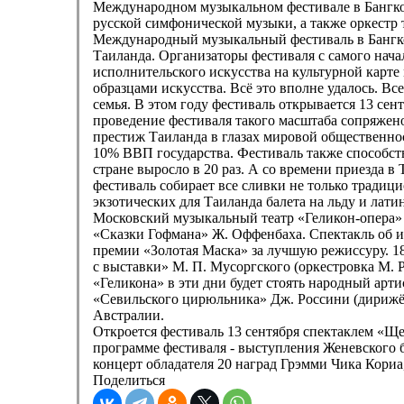
Международном музыкальном фестивале в Бангко
русской симфонической музыки, а также оркестр 
Международный музыкальный фестиваль в Бангкок
Таиланда. Организаторы фестиваля с самого нача
исполнительского искусства на культурной карте
образцами искусства. Всё это вполне удалось. В
семья. В этом году фестиваль открывается 13 сен
проведение фестиваля такого масштаба сопряжен
престиж Таиланда в глазах мировой общественнос
10% ВВП государства. Фестиваль также способств
стране выросло в 20 раз. А со времени приезда в
фестиваль собирает все сливки не только традици
экзотических для Таиланда балета на льду и лат
Московский музыкальный театр «Геликон-опера» п
«Сказки Гофмана» Ж. Оффенбаха. Спектакль об ис
премии «Золотая Маска» за лучшую режиссуру. 1
с выставки» М. П. Мусоргского (оркестровка М. 
«Геликона» в эти дни будет стоять народный арт
«Севильского цирюльника» Дж. Россини (дирижёр
Австралии.
Откроется фестиваль 13 сентября спектаклем «Щ
программе фестиваля - выступления Женевского б
концерт обладателя 20 наград Грэмми Чика Кориа
Поделиться