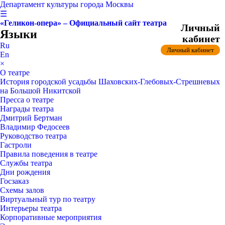
Департамент культуры города Москвы
☰
«Геликон-опера» – Официальный сайт театра
Личный
Языки
кабинет
Ru
Личный кабинет
En
×
О театре
История городской усадьбы Шаховских-Глебовых-Стрешневых
на Большой Никитской
Пресса о театре
Награды театра
Дмитрий Бертман
Владимир Федосеев
Руководство театра
Гастроли
Правила поведения в театре
Службы театра
Дни рождения
Госзаказ
Схемы залов
Виртуальный тур по театру
Интерьеры театра
Корпоративные мероприятия