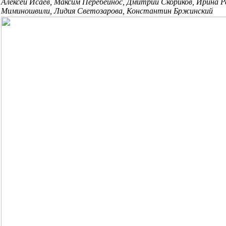
Алексей Исаев, Максим Перебейнос, Дмитрий Скориков, Ирина Р
Миминошвили, Лидия Светозарова, Константин Бржинский