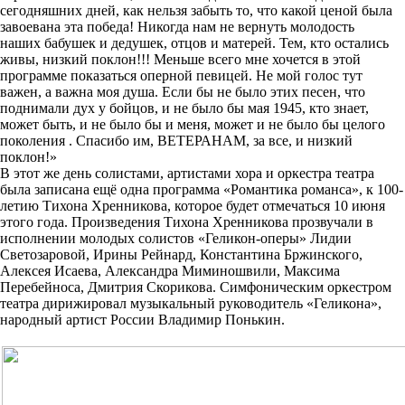
сегодняшних дней, как нельзя забыть то, что какой ценой была
завоевана эта победа! Никогда нам не вернуть молодость
наших бабушек и дедушек, отцов и матерей. Тем, кто остались
живы, низкий поклон!!! Меньше всего мне хочется в этой
программе показаться оперной певицей. Не мой голос тут
важен, а важна моя душа. Если бы не было этих песен, что
поднимали дух у бойцов, и не было бы мая 1945, кто знает,
может быть, и не было бы и меня, может и не было бы целого
поколения . Спасибо им, ВЕТЕРАНАМ, за все, и низкий
поклон!»
В этот же день солистами, артистами хора и оркестра театра
была записана ещё одна программа «Романтика романса», к 100-
летию Тихона Хренникова, которое будет отмечаться 10 июня
этого года. Произведения Тихона Хренникова прозвучали в
исполнении молодых солистов «Геликон-оперы» Лидии
Светозаровой, Ирины Рейнард, Константина Бржинского,
Алексея Исаева, Александра Миминошвили, Максима
Перебейноса, Дмитрия Скорикова. Симфоническим оркестром
театра дирижировал музыкальный руководитель «Геликона»,
народный артист России Владимир Понькин.