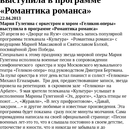
«Романтика романса»
22.04.2013
Мария Гулегина с оркестром и хором «Геликон-оперы»
выступила в программе «Романтика романса»
20 апреля во «Дворце на Яузе» состоялась запись популярной
программы телеканала «Культура» «Романтика романса» с
ведущими Марией Максаковой и Святославом Бэлзой,
посвящённой Дню Победы.
Специально к этому празднику звезда мировой оперы Мария
Гулегина исполнила военные песни в сопровождении
симфонического оркестра и хора Московского музыкального
театра «Геликон-опера» под руководством Дмитрия Бертмана.
За пульт оркестра в этот день встал пианист и солист «Геликона»
Михаил Егиазарьян. Три дня, предшествовавшие записи, звезда
провела на репетициях в скромном зале «Геликона» на
Арбате». 9 мая зрители телеканала «Культура» услышат в
исполнении Марины Гулегиной «Эх, дороги», «Здесь птицы не
поют…», «Журавли», «В лесу прифронтовом», «Давай,
закурим…» и другие любимые и известные произведения. Эта
программа будет показана сразу после минуты молчания. Сама
примадонна написала на своей официальной странице: «Песни
военных лет-это то, что я слышала постоянно в своем детстве,
отрочестве и юности, что и никогда не забывала и до