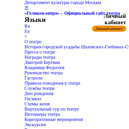
Департамент культуры города Москвы
☰
«Геликон-опера» – Официальный сайт театра
Личный
Языки
кабинет
Ru
Личный кабинет
En
×
О театре
История городской усадьбы Шаховских-Глебовых-
Пресса о театре
Награды театра
Дмитрий Бертман
Владимир Федосеев
Руководство театра
Гастроли
Правила поведения в театре
Службы театра
Дни рождения
Госзаказ
Схемы залов
Виртуальный тур по театру
Интерьеры театра
Корпоративные мероприятия
Экскурсии