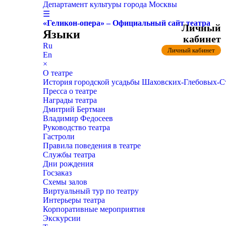
Департамент культуры города Москвы
☰
«Геликон-опера» – Официальный сайт театра
Личный
Языки
кабинет
Ru
Личный кабинет
En
×
О театре
История городской усадьбы Шаховских-Глебовых-
Пресса о театре
Награды театра
Дмитрий Бертман
Владимир Федосеев
Руководство театра
Гастроли
Правила поведения в театре
Службы театра
Дни рождения
Госзаказ
Схемы залов
Виртуальный тур по театру
Интерьеры театра
Корпоративные мероприятия
Экскурсии