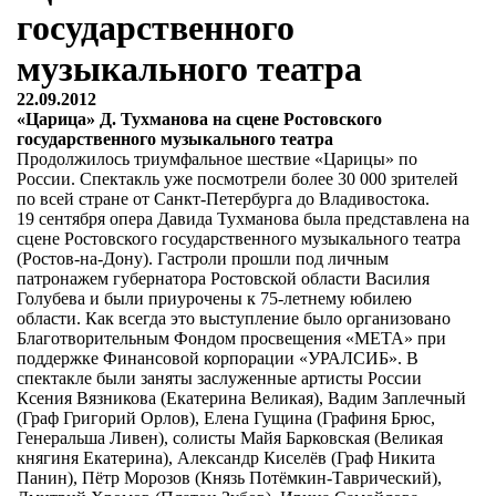
государственного
музыкального театра
22.09.2012
«Царица» Д. Тухманова на сцене Ростовского
государственного музыкального театра
Продолжилось триумфальное шествие «Царицы» по
России. Спектакль уже посмотрели более 30 000 зрителей
по всей стране от Санкт-Петербурга до Владивостока.
19 сентября опера Давида Тухманова была представлена на
сцене Ростовского государственного музыкального театра
(Ростов-на-Дону). Гастроли прошли под личным
патронажем губернатора Ростовской области Василия
Голубева и были приурочены к 75-летнему юбилею
области. Как всегда это выступление было организовано
Благотворительным Фондом просвещения «МЕТА» при
поддержке Финансовой корпорации «УРАЛСИБ». В
спектакле были заняты заслуженные артисты России
Ксения Вязникова (Екатерина Великая), Вадим Заплечный
(Граф Григорий Орлов), Елена Гущина (Графиня Брюс,
Генеральша Ливен), солисты Майя Барковская (Великая
княгиня Екатерина), Александр Киселёв (Граф Никита
Панин), Пётр Морозов (Князь Потёмкин-Таврический),