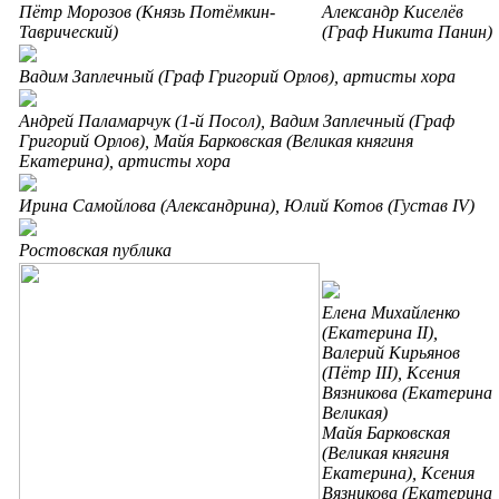
Пётр Морозов (
Князь Потёмкин-
Александр Киселёв
Таврический)
(Граф Никита Панин)
Вадим Заплечный
(Граф Григорий Орлов)
, артисты хора
Андрей Паламарчук (1-й Посол), Вадим Заплечный
(
Граф
Григорий Орлов
)
, Майя Барковская (Великая княгиня
Екатерина), артисты хора
Ирина Самойлова (
Александрина)
, Юлий Котов (
Густав IV)
Ростовская публика
Елена Михайленко
(Екатерина II)
,
Валерий Кирьянов
(Пётр III), Ксения
Вязникова
(Екатерина
Великая)
Майя Барковская
(Великая княгиня
Екатерина), Ксения
Вязникова (Екатерина