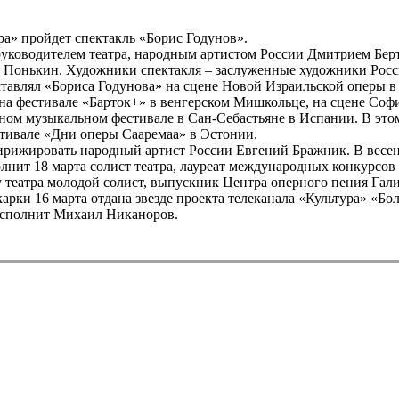
пера» пройдет спектакль «Борис Годунов».
руководителем театра, народным артистом России Дмитрием Бер
 Понькин. Художники спектакля – заслуженные художники Росс
тавлял «Бориса Годунова» на сцене Новой Израильской оперы в 
 на фестивале «Барток+» в венгерском Мишкольце, на сцене Со
ном музыкальном фестивале в Сан-Себастьяне в Испании. В этом 
стивале «Дни оперы Сааремаа» в Эстонии.
 дирижировать народный артист России Евгений Бражник. В весе
лнит 18 марта солист театра, лауреат международных конкурсо
у театра молодой солист, выпускник Центра оперного пения Га
ки 16 марта отдана звезде проекта телеканала «Культура» «Бол
 исполнит Михаил Никаноров.