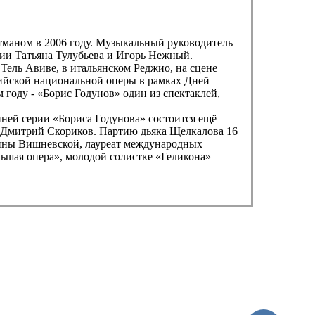
тманом в 2006 году. Музыкальный руководитель
ии Татьяна Тулубьева и Игорь Нежный.
Тель Авиве, в итальянском Реджио, на сцене
фийской национальной оперы в рамках Дней
году - «Борис Годунов» один из спектаклей,
нней серии «Бориса Годунова» состоится ещё
в Дмитрий Скориков. Партию дьяка Щелкалова 16
лины Вишневской, лауреат международных
ьшая опера», молодой солистке «Геликона»