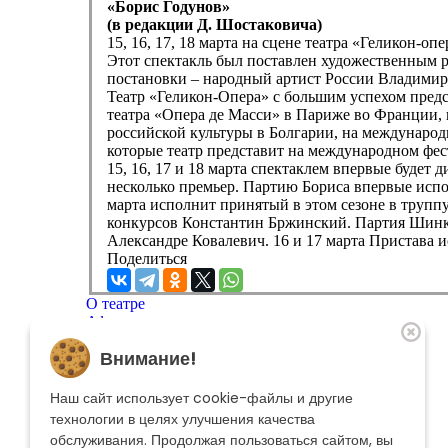
«Борис Годунов»
(в редакции Д. Шостаковича)
15, 16, 17, 18 марта на сцене театра «Геликон-о
Этот спектакль был поставлен художественным 
постановки – народный артист России Владимир
Театр «Геликон-Опера» с большим успехом предс
театра «Опера де Масси» в Париже во Франции,
российской культуры в Болгарии, на международ
которые театр представит на международном фе
15, 16, 17 и 18 марта спектаклем впервые будет
несколько премьер. Партию Бориса впервые испо
марта исполнит принятый в этом сезоне в трупп
конкурсов Константин Бржинский. Партия Шинкар
Александре Ковалевич. 16 и 17 марта Пристава
Поделиться
О театре
Афиша
Репертуар
Внимание!
Артисты
Меценатам
Контакты
Наш сайт использует cookie-файлы и другие
Касса театра
8 495 250-22-22
технологии в целях улучшения качества
Форма поиска
обслуживания. Продолжая пользоваться сайтом, вы