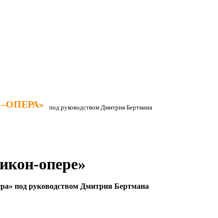
–ОПЕРА»
–ОПЕРА»
под руководством Дмитрия Бертмана
ликон-опере»
ра» под руководством Дмитрия Бертмана