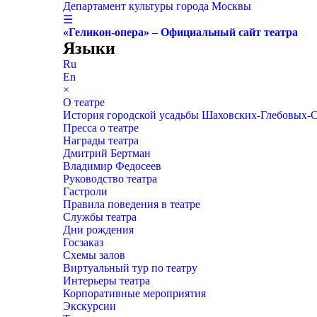
Департамент культуры города Москвы
☰
«Геликон-опера» – Официальный сайт театра
Языки
Ru
En
×
О театре
История городской усадьбы Шаховских-Глебовых-
Пресса о театре
Награды театра
Дмитрий Бертман
Владимир Федосеев
Руководство театра
Гастроли
Правила поведения в театре
Службы театра
Дни рождения
Госзаказ
Схемы залов
Виртуальный тур по театру
Интерьеры театра
Корпоративные мероприятия
Экскурсии