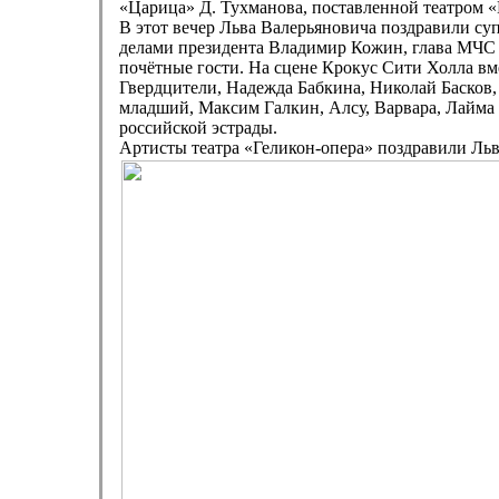
«Царица» Д. Тухманова, поставленной театром
В этот вечер Льва Валерьяновича поздравили с
делами президента Владимир Кожин, глава МЧС 
почётные гости. На сцене Крокус Сити Холла в
Гвердцители, Надежда Бабкина, Николай Баско
младший, Максим Галкин, Алсу, Варвара, Лайма 
российской эстрады.
Артисты театра «Геликон-опера» поздравили Льв