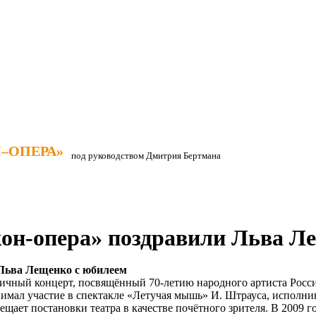
–ОПЕРА»
–ОПЕРА»
под руководством Дмитрия Бертмана
он-опера» поздравили Льва Л
 Льва Лещенко с юбилеем
ничный концерт, посвящённый 70-летию народного артиста Росс
инимал участие в спектакле «Летучая мышь» И. Штрауса, исполн
сещает постановки театра в качестве почётного зрителя. В 2009