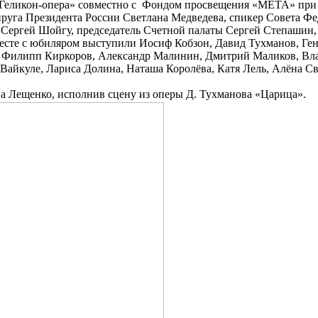
 «Геликон-опера» совместно с Фондом просвещения «МЕТА» при
упруга Президента России Светлана Медведева, спикер Совета 
Сергей Шойгу, председатель Счетной палаты Сергей Степашин,
месте с юбиляром выступили Иосиф Кобзон, Давид Тухманов, Ге
в, Филипп Киркоров, Александр Малинин, Дмитрий Маликов, Вл
Вайкуле, Лариса Долина, Наташа Королёва, Катя Лель, Алёна Св
а Лещенко, исполнив сцену из оперы Д. Тухманова «Царица».