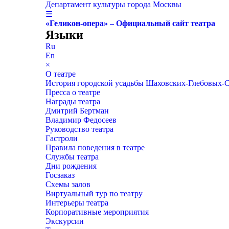
Департамент культуры города Москвы
☰
«Геликон-опера» – Официальный сайт театра
Языки
Ru
En
×
О театре
История городской усадьбы Шаховских-Глебовых-
Пресса о театре
Награды театра
Дмитрий Бертман
Владимир Федосеев
Руководство театра
Гастроли
Правила поведения в театре
Службы театра
Дни рождения
Госзаказ
Схемы залов
Виртуальный тур по театру
Интерьеры театра
Корпоративные мероприятия
Экскурсии