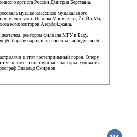
родного артиста России Дмитрия Бертмана.
тересовала музыка классиков музыкального
виолончелистами: Иваном Монигетти, Йо-Йо-Ма,
оюза композиторов Азербайджана.
 деятелем, ректором филиала МГУ в Баку,
ящён борьбе народных героев за свободу своей
гастролями в этот гостеприимный город. Оперу
ют участие его постоянные соавторы: художник
реограф Эдвальд Смирнов.