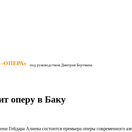
–ОПЕРА»
–ОПЕРА»
под руководством Дмитрия Бертмана
т оперу в Баку
мени Гейдара Алиева состоится премьера оперы современного а