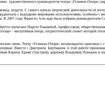
овке художественного руководителя театра «Геликон-Опера» на
ковед, педагог. С самого начала творческой деятельности её ин
отрудничала с ведущими мировыми исполнителями, особенно с 
. В 2007 году Франгиз Али-заде была избрана руководителем С
ибретто написано Наргиз Пашаевой, профессором, общественным
изар» - масштабная опера, патриотический сюжет которой посв
ческие связи. Театр «Геликон-Опера» неоднократно приезжал с 
 впервые. Вместе с Дмитрием Бертманом в этой работе принима
юмам Карина Храме (Австрия), дирижёр Владимир Понькин и хо