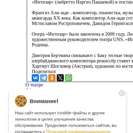
«Интизар» (либретто Наргиз Пашаевой) в постан
Франгиз Али-заде - композитор, пианистка, музы
авангарда ХХ века. Как композитор Али-заде с
Мстиславом Ростроповичем, Давидом Герингасом
Опера «Интизар» была закончена в 2009 году. Л
художественным руководителем театра UNS. «Инт
Родины.
Дмитрия Бертмана связывают с Баку тесные твор
азербайджанского композитора режиссёр ставит
Хартмут Шогховер (Австрия), художник по кост
Поделиться
О театре
Афиша
Репертуар
Внимание!
Артисты
Меценатам
Контакты
Наш сайт использует cookie-файлы и другие
Касса театра
8 495 250-22-22
технологии в целях улучшения качества
Форма поиска
обслуживания. Продолжая пользоваться сайтом, вы
Поиск
соглашаетесь с
Политикой конфиденциальности