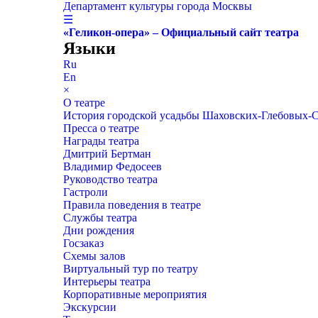
Департамент культуры города Москвы
☰
«Геликон-опера» – Официальный сайт театра
Языки
Ru
En
×
О театре
История городской усадьбы Шаховских-Глебовых-
Пресса о театре
Награды театра
Дмитрий Бертман
Владимир Федосеев
Руководство театра
Гастроли
Правила поведения в театре
Службы театра
Дни рождения
Госзаказ
Схемы залов
Виртуальный тур по театру
Интерьеры театра
Корпоративные мероприятия
Экскурсии