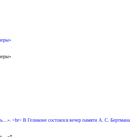
перы»
перы»
сь…». <br> В Геликоне состоялся вечер памяти А. С. Бертмана
ась…»*