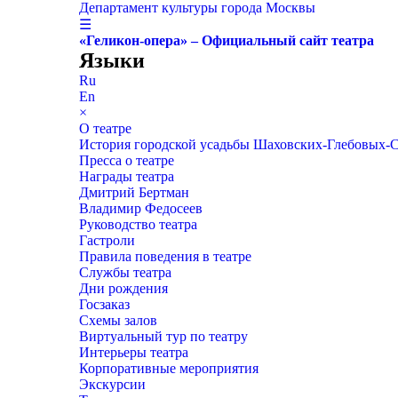
Департамент культуры города Москвы
☰
«Геликон-опера» – Официальный сайт театра
Языки
Ru
En
×
О театре
История городской усадьбы Шаховских-Глебовых-
Пресса о театре
Награды театра
Дмитрий Бертман
Владимир Федосеев
Руководство театра
Гастроли
Правила поведения в театре
Службы театра
Дни рождения
Госзаказ
Схемы залов
Виртуальный тур по театру
Интерьеры театра
Корпоративные мероприятия
Экскурсии