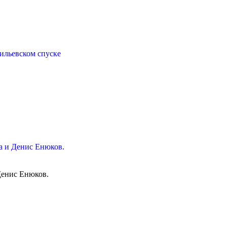
ильевском спуске
ва и Денис Енюков.
Денис Енюков.