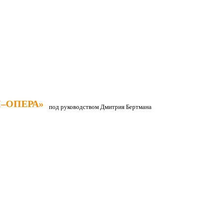
–ОПЕРА»
–ОПЕРА»
под руководством Дмитрия Бертмана