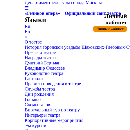
Департамент культуры города Москвы
☰
«Геликон-опера» – Официальный сайт театра
Личный
Языки
кабинет
Ru
Личный кабинет
En
×
О театре
История городской усадьбы Шаховских-Глебовых-
Пресса о театре
Награды театра
Дмитрий Бертман
Владимир Федосеев
Руководство театра
Гастроли
Правила поведения в театре
Службы театра
Дни рождения
Госзаказ
Схемы залов
Виртуальный тур по театру
Интерьеры театра
Корпоративные мероприятия
Экскурсии