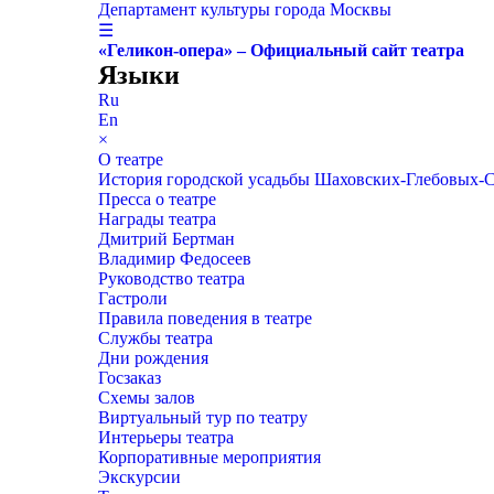
Департамент культуры города Москвы
☰
«Геликон-опера» – Официальный сайт театра
Языки
Ru
En
×
О театре
История городской усадьбы Шаховских-Глебовых-
Пресса о театре
Награды театра
Дмитрий Бертман
Владимир Федосеев
Руководство театра
Гастроли
Правила поведения в театре
Службы театра
Дни рождения
Госзаказ
Схемы залов
Виртуальный тур по театру
Интерьеры театра
Корпоративные мероприятия
Экскурсии