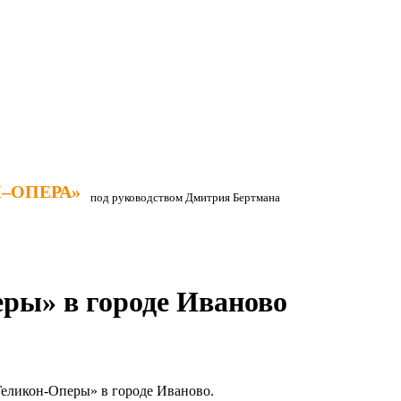
–ОПЕРА»
–ОПЕРА»
под руководством Дмитрия Бертмана
ры» в городе Иваново
«Геликон-Оперы» в городе Иваново.