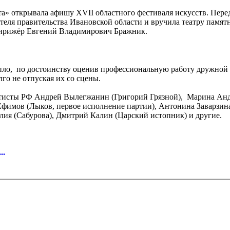
та» открывала афишу ХVII областного фестиваля искусств. Пере
ателя правительства Ивановской области и вручила театру памя
дирижёр Евгений Владимирович Бражник.
пло, по достоинству оценив профессиональную работу дружной к
го не отпуская их со сцены.
тисты РФ Андрей Вылегжанин (Григорий Грязной), Марина Анд
фимов (Лыков, первое исполнение партии), Антонина Заварзин
ия (Сабурова), Дмитрий Калин (Царский истопник) и другие.
.