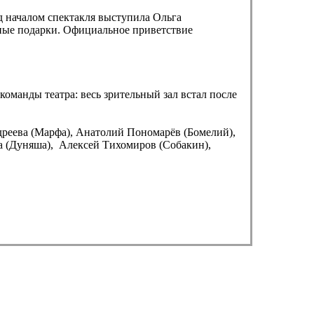
д началом спектакля выступила Ольга
тные подарки. Официальное приветствие
оманды театра: весь зрительный зал встал после
реева (Марфа), Анатолий Пономарёв (Бомелий),
а (Дуняша), Алексей Тихомиров (Собакин),