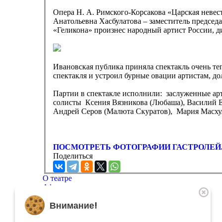
Опера Н. А. Римского-Корсакова «Царская невес
Анатольевна Хасбулатова – заместитель председ
«Геликона» произнес народный артист России, 
Ивановская публика приняла спектакль очень те
спектакля и устроил бурные овации артистам, дол
Партии в спектакле исполнили: заслуженные ар
солисты Ксения Вязникова (Любаша), Василий Е
Андрей Серов (Малюта Скуратов), Мария Масхул
ПОСМОТРЕТЬ ФОТОГРАФИИ ГАСТРОЛЕЙ..
Поделиться
О театре
Афиша
Репертуар
Внимание!
Артисты
Меценатам