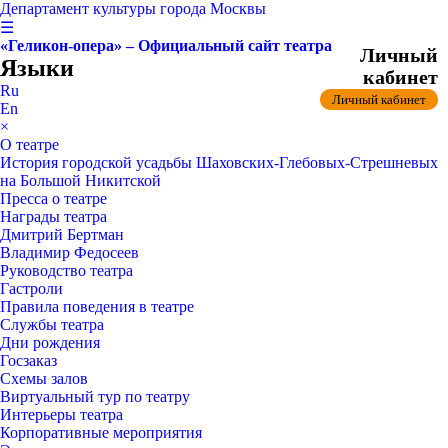
Департамент культуры города Москвы
☰
«Геликон-опера» – Официальный сайт театра
Личный
Языки
кабинет
Ru
Личный кабинет
En
×
О театре
История городской усадьбы Шаховских-Глебовых-Стрешневых
на Большой Никитской
Пресса о театре
Награды театра
Дмитрий Бертман
Владимир Федосеев
Руководство театра
Гастроли
Правила поведения в театре
Службы театра
Дни рождения
Госзаказ
Схемы залов
Виртуальный тур по театру
Интерьеры театра
Корпоративные мероприятия