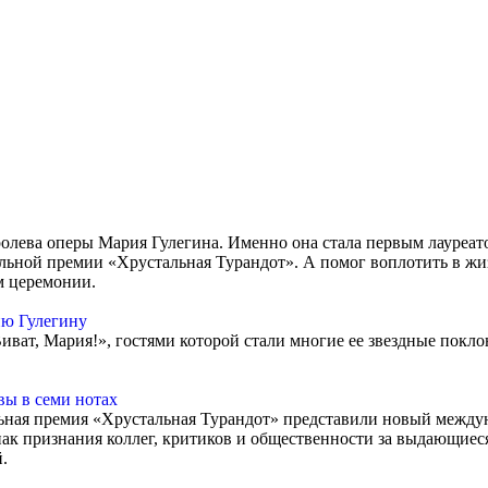
королева оперы Мария Гулегина. Именно она стала первым лауреа
льной премии «Хрустальная Турандот». А помог воплотить в жи
ом церемонии.
ию Гулегину
ват, Мария!», гостями которой стали многие ее звездные покл
ы в семи нотах
льная премия «Хрустальная Турандот» представили новый междун
нак признания коллег, критиков и общественности за выдающиес
.