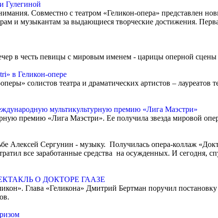
ии Гулегиной
нимания. Совместно с театром «Геликон-опера» представлен но
ктёрам и музыкантам за выдающиеся творческие достижения. Пер
ечер в честь певицы с мировым именем - царицы оперной сцены
ri» в Геликон-опере
оперы» солистов театра и драматических артистов – лауреатов т
международную мультикультурную премию «Лига Маэстри»
рную премию «Лига Маэстри». Ее получила звезда мировой опе
ьбе Алексей Сергунин - музыку. Получилась опера-коллаж «Докт
атил все заработанные средства на осужденных. И сегодня, спус
ПЕКТАКЛЬ О ДОКТОРЕ ГААЗЕ
ликон». Глава «Геликона» Дмитрий Бертман поручил постановку 
ов.
призом