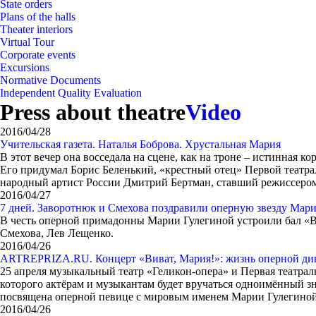
State orders
Plans of the halls
Theater interiors
Virtual Tour
Corporate events
Excursions
Normative Documents
Independent Quality Evaluation
Press about theatre
Video
2016/04/28
Учительская газета. Наталья Боброва. Хрустальная Мария
В этот вечер она восседала на сцене, как на троне – истинная 
Его придумал Борис Беленький, «крестный отец» Первой театра
народный артист России Дмитрий Бертман, ставший режиссер
2016/04/27
7 дней. Заворотнюк и Смехова поздравили оперную звезду Мар
В честь оперной примадонны Марии Гулегиной устроили бал «Ви
Смехова, Лев Лещенко.
2016/04/26
ARTREPRIZA.RU. Концерт «Виват, Мария!»: жизнь оперной див
25 апреля музыкальный театр «Геликон-опера» и Первая театра
которого актёрам и музыкантам будет вручаться одноимённый з
посвящена оперной певице с мировым именем Марии Гулегиной
2016/04/26