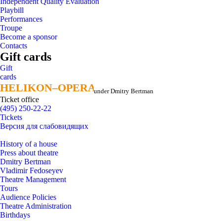
Independent Quality Evaluation
Playbill
Performances
Troupe
Become a sponsor
Contacts
Gift cards
Gift
cards
HELIKON–OPERA
HELIKON–OPERA
under Dmitry Bertman
Ticket office
(495) 250-22-22
Tickets
Версия для слабовидящих
History of a house
Press about theatre
Dmitry Bertman
Vladimir Fedoseyev
Theatre Management
Tours
Audience Policies
Theatre Administration
Birthdays