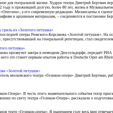
ное для театральной жизни. Худ­рук театра Дмитрий Бертман ве
году и проживший долгую, более 80 лет, жизнь в Музыкальном 
 «Онегина», а его современную редакцию. Мизансцены и сценог
рафиям и архивным материалам, – соединяются в постановке Бе
 гриль из «Золотого петушка»
 последней оперы Римского-Корсакова «Золотой петушок». На п
 присутствовавший на генеральной репетиции, стал свидетелем
того петушка»
кова прозвучит завтра в немецком Дюссельдорфе, передаёт РИА
него это станет первым опытом работы в Deutsche Oper am Rhei
ова «Золотой петушок»
ель московского театра «Геликон-опера» Дмитрий Бертман, ра
ликон-Опера». В честь этого знаменательного события театр приг
ики по свету театра «Геликон-Опера», рассказали о подготовке
нов театр «Геликон-опера». В нынешнем году весь мир отмечает