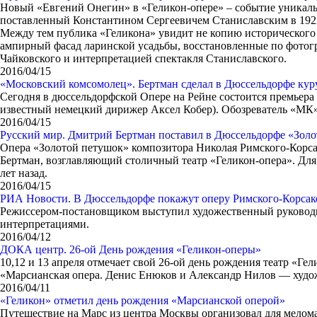
Новый «Евгений Онегин» в «Геликон-­опере» – событие уникаль
поставленный Константином Сергеевичем Станиславским в 1922 
Между тем публика «Геликона» увидит не копию исторического
ампирный фасад ларинской усадьбы, восстановленные по фотог
Чайковского и интерпретацией спектакля Станиславского.
2016/04/15
«Московский комсомолец». Бертман сделал в Дюссельдорфе куру
Сегодня в дюссельдорфской Опере на Рейне состоится премьера
известный немецкий дирижер Аксел Кобер). Обозреватель «МК»,
2016/04/15
Русский мир. Дмитрий Бертман поставил в Дюссельдорфе «Золо
Опера «Золотой петушок» композитора Николая Римского-Корса
Бертман, возглавляющий столичный театр «Геликон-опера». Для 
лет назад.
2016/04/15
РИА Новости. В Дюссельдорфе покажут оперу Римского-Корсак
Режиссером-постановщиком выступил художественный руководит
интерпретациями.
2016/04/12
ДОКА центр. 26-ой День рождения «Геликон-оперы»
10,12 и 13 апреля отмечает свой 26-ой день рождения театр «Ге
«Марсианская опера. Денис Енюков и Александр Нилов — художн
2016/04/11
«Геликон» отметил день рождения «Марсианской оперой»
Путешествие на Марс из центра Москвы организовал для мелома