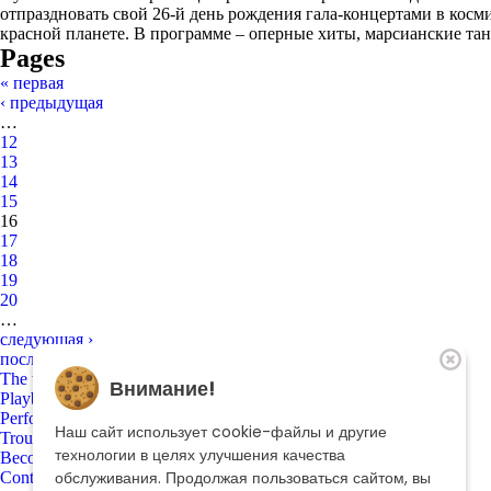
отпраздновать свой 26-й день рождения гала-концертами в косми
красной планете. В программе – оперные хиты, марсианские та
Pages
« первая
‹ предыдущая
…
12
13
14
15
16
17
18
19
20
…
следующая ›
последняя »
The theatre
Внимание!
Playbill
Performances
Наш сайт использует cookie-файлы и другие
Troupe
технологии в целях улучшения качества
Become a sponsor
обслуживания. Продолжая пользоваться сайтом, вы
Contacts