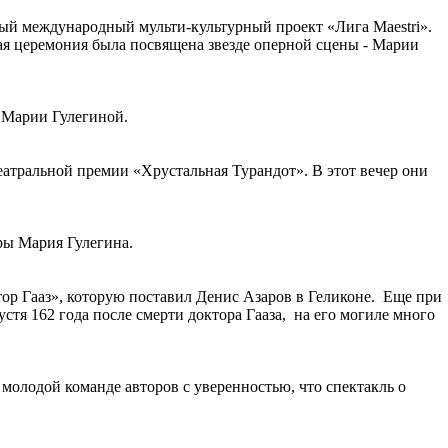
вый международный мульти-культурный проект «Лига Maestri».
вая церемония была посвящена звезде оперной сцены - Марии
 Марии Гулегиной.
еатральной премии «Хрустальная Турандот». В этот вечер они
ры Мария Гулегина.
ор Гааз», которую поставил Денис Азаров в Геликоне. Еще при
тя 162 года после смерти доктора Гааза, на его могиле много
молодой команде авторов с уверенностью, что спектакль о