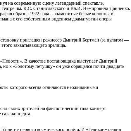
рнул на современную сцену легендарный спектакль,
театре им. К.С. Станиславского и Вл.И. Немировича­-Данченко.
рафия образца 1922 года – знаменитые белые колонны и
ртмана с его собственным видением драматургии оперы
остановку приглашен режиссер Дмитрий Бертман (за пультом —
 этого захватывающего зрелища.
 «Новости». В качестве постановщика выступает Дмитрий
n, но к «Золотому петушку» он уже обращался почти двадцать
боты которого всегда отличаются неожиданными
асил своих зрителей на фантастический гала-концерт
 гала-концерта.
 55-летие первого космического полёта. И «Геликон» решил