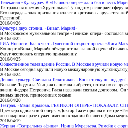
Телеканал «Культура». В «Геликон-опере» дали бал в честь Мар
Театральная премия «Хрустальная Турандот» расширяет сферу в
Его награда – знак признания коллег и критиков - вручается а
Гулегиной.
2016/04/26
Культура двух столиц. «Виват, Мария!»
В Московском музыкальном театре «Геликон-опера» состоялся в
2016/04/25
РИА Новости. Бал в честь Гулегиной откроет проект «Лига Maest
Концерт «Виват, Мария!» объединит на главной сцене «Геликон-
будут чествовать оперную примадонну.
2016/04/25
Общественное телевидение России. В Москве вручили новую 
В Москве сегодня вручили новую международную мультикульту
2016/04/24
Диалог культур. Светлана Телятникова. Конфеточку не подадут!
Вначале Людмила Улицкая написала либретто, потом по ее прос
жизни Федора Петровича Гааза называли святым доктором. Он тр
живых цветов, принесенных зэками.
2016/04/20
Театрал. «Майя Крылова. ГЕЛИКОН-ОПЕРЕ» ПОКАЗАЛИ С
Премьера одноактной оперы «Доктор Гааз» прошла в театре «Ге
легендарном враче нужен именно в здании бывшего Дома медик
2016/04/19
Журнал «Театральная афиша». Ирина Муравьева. Римейк с сюр