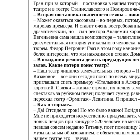
Гран-при за который – постановка в нашем теат
театре и в театре Станиславского и Немировича-
– Вторая постановка нынешнего сезона – ником
– Может оказаться кассовым – во-первых, потому
мировая премьера. И ставит очень востребованн
драматический, но – сын ректора Академии хоро
Евгеньевна сама нашла композитора – талантлив
документальная история уникального человека, 
тюрем. Федор Петрович Гааз в этом году канониз
более интересна, что мы находимся в стенах Дом
– В ожидании ремонта девять предыдущих лет
залов. Какие потери понес театр?
– Наш театр лишился замечательных теноров – Н
Казаковой – все они сегодня поют по всему мир
приглашали спеть премьеру «Итальянки в Алжире
короткий. Связки – живые струны, их нельзя зам
спектакль за рубежом певец получает сумму, рав
переехал театр «Эрмитаж» Левитина. Я пришел – 
– Как в тюрьме...
– Да! Отсидели срок! Но это было важно! Войдя 
Мне не приходится искусственно придумывать, ч
новых певцов при конкурсе 520 человек на мест
певшая совсем недавно Татьяну, поет помещицу 
музыкальным образованием, с обязательным знан
нашем театре это – звезда.