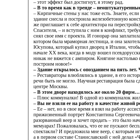
– этот эффект был достигнут, я этому рад.
– В то время как в тренде – неоштукатуренные
– Кирпичные стены у нас тоже есть. Знаете, если
здание снесла и построила железобетонную конс
же приглашает к себе архитектора на перестройк
Спасителя, – и вступила с ним в конфликт, требуя
снял свое имя с проекта. И гонорар она заплатил
котором была мраморная лестница, и она захотела
Юсупова, который купил дворец в Италии, чтобы 
начале ХХ века, когда в моду вошел псевдорусски
никак не вяжется с ампиром. Княгине настолько н
построим новое!»
– Здание открылось с опозданием на пять лет.
– Реставраторы влюблялись в здание, в его истор
речи быть не могло. Научная реставрация была с
центре Москвы.
– В этом дворе находилось же около 20 фирм…
– Плюс коммуналки! В одной из коммуналок жила 
– Вы не взяли ее на работу в качестве живой 
– Ее – нет, но в свое время я взял на работу а
прижизненный портрет Константина Сергеевича, 
разорванный веер и хочет продать – это было нач
мемуарах! Пожаловалась, что ее не пускают бесп
спектакли? И предложила мне веер, с которым иг
а в первом составе Станиславский с ней делал «Ч