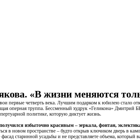
якова. «В жизни меняются тол
вои первые четверть века. Лучшим подарком к юбилею стало от
дущая оперная труппа. Бессменный худрук «Геликона» Дмитрий 
репертуарной политике, которую диктует жизнь.
 получился избыточно красивым – зеркала, фонтан, эклектика
аться в новом пространстве – будто открыв ключиком дверь в кам
 фасад старинной усадьбы и не представляете объема, который в