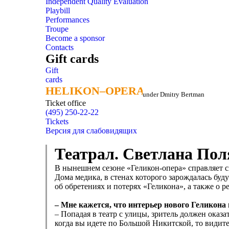
Independent Quality Evaluation
Playbill
Performances
Troupe
Become a sponsor
Contacts
Gift cards
Gift
cards
HELIKON–OPERA
HELIKON–OPERA
under Dmitry Bertman
Ticket office
(495) 250-22-22
Tickets
Версия для слабовидящих
Театрал. Светлана Пол
В нынешнем сезоне «Геликон-опера» справляет с
Дома медика, в стенах которого зарождалась бу
об обретениях и потерях «Геликона», а также о 
– Мне кажется, что интерьер нового Геликона
– Попадая в театр с улицы, зритель должен оказ
когда вы идете по Большой Никитской, то видите