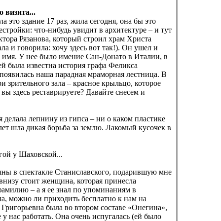
 визита...
 это здание 17 раз, жила сегодня, она бы это
тройки: что-нибудь увидит в архитектуре – и тут
ктора Рязанова, который строил храм Христа
а и говорила: хочу здесь вот так!). Он ушел и
го имя. У нее было имение Сан-Донато в Италии, в
 ей была известна история графа Феликса
 появилась наша парадная мраморная лестница. В
и зрительного зала – красное крыльцо, которое
 вы здесь реставрируете? Давайте снесем и
я делала лепнину из гипса – ни о каком пластике
лет шла дикая борьба за землю. Лакомый кусочек в
гой у Шаховской...
тьяны в спектакле Станиславского, подарившую мне
внизу стоит женщина, которая принесла
 фамилию – а я ее знал по упоминаниям в
ла, можно ли приходить бесплатно к нам на
 Григорьевна была во втором составе «Онегина»,
 у нас работать. Она очень испугалась (ей было