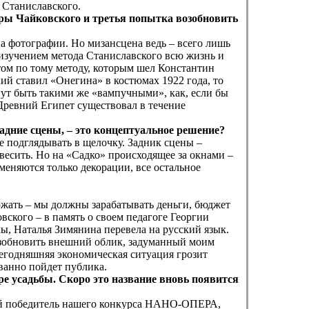
о Станиславского.
перы Чайковского и третья попытка возобновить
а фотографии. Но мизансцена ведь – всего лишь
 изучением метода Станиславского всю жизнь и
том по тому методу, которым шел Константин
кий ставил «Онегина» в костюмах 1922 года, то
гут быть такими же «вампучными», как, если бы
 Древний Египет существовал в течение
задние сцены, – это концептуальное решение?
ее подглядывать в щелочку. Задник сцены –
авесить. Но на «Садко» происходящее за окнами –
 меняются только декорации, все остальное
ержать – мы должны зарабатывать деньги, бюджет
вского – в память о своем педагоге Георгии
ы, Наталья Зимянина перевела на русский язык.
озобновить внешний облик, задуманный моим
сегодняшняя экономическая ситуация грозит
ванно пойдет публика.
ре усадьбы. Скоро это название вновь появится
ний победитель нашего конкурса НАНО-ОПЕРА,