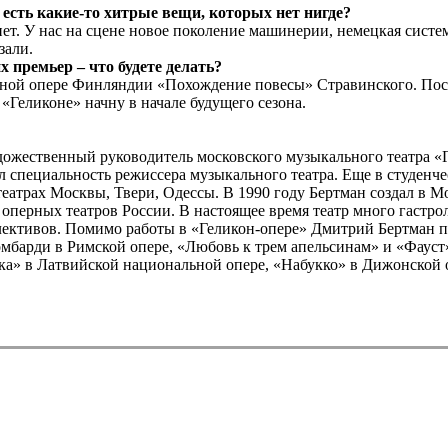
 есть какие-то хитрые вещи, которых нет нигде?
е нет. У нас на сцене новое поколение машинерии, немецкая сист
зали.
 премьер – что будете делать?
ьной опере Финляндии «Похождение повесы» Стравинского. Посл
 «Геликоне» начну в начале будущего сезона.
жественный руководитель московского музыкального театра «Ге
л специальность режиссера музыкального театра. Еще в студенч
еатрах Москвы, Твери, Одессы. В 1990 году Бертман создал в 
перных театров России. В настоящее время театр много гастрол
ективов. Помимо работы в «Геликон-опере» Дмитрий Бертман по
мбарди в Римской опере, «Любовь к трем апельсинам» и «Фауст»
ска» в Латвийской национальной опере, «Набукко» в Дижонской