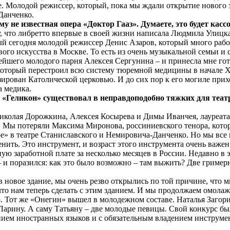
ре. Молодой режиссер, который, пока мы ждали открытие нового 
Данченко.
у не известная опера «Доктор Гааз». Думаете, это будет кас
, что либретто впервые в своей жизни написала Людмила Улицкая
ый сегодня молодой режиссер Денис Азаров, который много работ
вого искусства в Москве. То есть из очень музыкальной семьи 
ейшего молодого парня Алексея Сергунина – и принесла мне гот
который перестроил всю систему тюремной медицины в начале X
ирован Католической церковью. И до сих пор к его могиле прихо
а медика.
 «Геликон» существовал в неправдоподобно тяжких для теат
иколая Дорожкина, Алексея Косырева и Димы Иванчея, лауреата
у. Мы потеряли Максима Миронова, россиниевского тенора, котор
» в театре Станиславского и Немировича-Данченко. Но мы все 
енить. Это инструмент, и возраст этого инструмента очень важен
ную заработной плате за несколько месяцев в России. Недавно 
и поразился: как это было возможно – там выжить? Две гримерн
в новое здание, мы очень резво открылись по той причине, что 
то нам теперь сделать с этим зданием. И мы продолжаем омолаж
о. Тот же «Онегин» вышел в молодежном составе. Наталья Загор
Ларину. А саму Татьяну – две молодые певицы. Свой конкурс был
ием иностранных языков и с обязательным владением инструмен