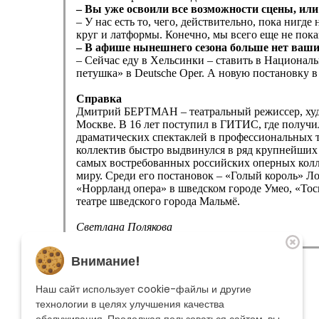
– Вы уже освоили все возможности сцены, или
– У нас есть то, чего, действительно, пока нигд
круг и латформы. Конечно, мы всего еще не пока
– В афише нынешнего сезона больше нет ваших
– Сейчас еду в Хельсинки – ставить в Национал
петушка» в Deutsche Oper. А новую постановку в
Справка
Дмитрий БЕРТМАН – театральный режиссер, худо
Москве. В 16 лет поступил в ГИТИС, где получи
драматических спектаклей в профессиональных т
коллектив быстро выдвинулся в ряд крупнейших о
самых востребованных российских оперных колл
миру. Среди его постановок – «Голый король» Ло
«Норрланд опера» в шведском городе Умео, «То
театре шведского города Мальмё.
Светлана Полякова
http://www.teatral-online.ru/news/15178/
The theatre
Внимание!
Playbill
Performances
Наш сайт использует cookie-файлы и другие
Troupe
технологии в целях улучшения качества
Become a sponsor
Contacts