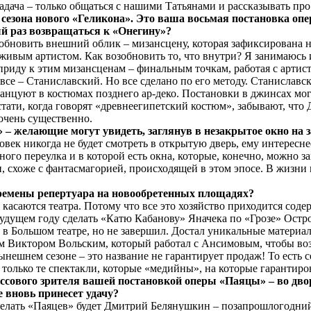
е задача – только общаться с нашими Татьянами и рассказывать пр
о сезона нового «Геликона». Это ваша восьмая постановка о
й раз возвращаться к «Онегину»?
обновить внешний облик – мизансцену, которая зафиксирована н
живым артистом. Как возобновить то, что внутри? Я занимаюсь
 приду к этим мизансценам – финальным точкам, работая с артис
 все – Станиславский. Но все сделано по его методу. Станиславс
 танцуют в костюмах позднего ар-деко. Постановки в джинсах мо
тати, когда говорят «древнеегипетский костюм», забывают, что
очень существенно.
 – желающие могут увидеть, заглянув в незакрытое окно на 
ловек никогда не будет смотреть в открытую дверь, ему интересн
ного переулка и в которой есть окна, которые, конечно, можно з
и, схоже с фантасмагорией, происходящей в этом эпосе. В жизни
ремены репертуара на новообретенных площадях?
, касаются театра. Потому что все это хозяйство приходится сод
будущем году сделать «Катю Кабанову» Яначека по «Грозе» Остро
в Большом театре, но не завершил. Достал уникальные материал
ом Виктором Вольским, который работал с Ансимовым, чтобы в
ынешнем сезоне – это название не гарантирует продаж! То есть 
только те спектакли, которые «медийны», на которые гарантиро
ассового зрителя вашей постановкой оперы «Паяцы» – во дво
е вновь принесет удачу?
. Делать «Паяцев» будет Дмитрий Белянушкин – позапрошлогод