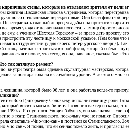
 кирпичные стены, которые не отвлекают зрителя от цели его
 бы княгиня Шаховская-Глебова-Стрешнева, которая перестраивала
трукцию со стеклянными перекрытиями. Она была фанаткой перес
у. Перестраивать главный дворец усадьбы она пригласила архите
 все время ухода от первоначального стиля ампир (просто рисовал
а не ему, а ученику Шехтеля Терскому – за право дать проекту е
 пристроить эту лестницу к московской усадьбе. (Тем более что
изъять оттуда лестницу для своего петербургского дворца). Так
й стиль, начинает строиться второй фасад, который сейчас внутр
равилось все новое, что сегодня она, наверное, сказала бы: «Что
 Что так затянуло ремонт?
ию, внутри театра была сделана скульптурная мастерская, котора
делана за полтора года на высочайшем уровне. А до этого много 
женщина, которой было 98 лет, и она работала когда-то прислу
реликвии?
ссистентом Зою Григорьевну Соловьеву, исполнительницу роли Та
который висит в моем кабинете. Позвонил вахтер и сказал, что 
ало 1990-х. Я спустился. Увидел бабушку, она мне назвала свою
латно в театр Станиславского, поскольку уже не помнят. Спроси
рала спектакль «Чио-чио-сан» в постановке Станиславского. Зоя
ио-Чио-сан». Я понял, что ей сейчас тяжело жить, и пригласил ее