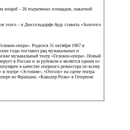
ема serapid – 26 подъемных площадок, накатной
е этого – в Дюссельдорфе буду ставить «Золотого
ликон-опера». Родился 31 октября 1967 в
еские годы поставил ряд музыкальных и
Москве музыкальный театр «Геликон-опера». Новый
ирует в России и за рубежом и является одним из
пулярен в качестве оперного режиссера по всему
 в театре «Эстония», «Отелло» на сцене театра
 опере во Франции, «Кавалер Розы» в Оперном