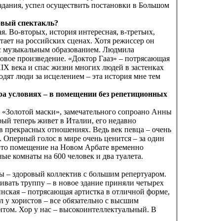
здания, успел осуществить постановки в Большом
совый спектакль?
. Во-вторых, история интересная, в-третьих,
ает на российских сценах. Хотя режиссер он
и с музыкальным образованием. Людмила
овое произведение. «Доктор Гааз» – потрясающая
IX века и спас жизни многих людей в застенках
дят люди за исцелением – эта история мне тем
ра условиях – в помещении без репетиционных
 «Золотой маски», замечательного сопроано Анны
ый теперь живет в Италии, его недавно
в прекрасных отношениях. Ведь век певца – очень
. Оперный голос в мире очень ценится – за один
в это помещение на Новом Арбате временно
ые комнаты на 600 человек и два туалета.
мы – здоровый коллектив с большим репертуаром.
ивать труппу – в новое здание приняли четырех
инская – потрясающая артистка в отличной форме,
 у хористов – все обязательно с высшим
том. Хор у нас – высокоинтеллектуальный. В