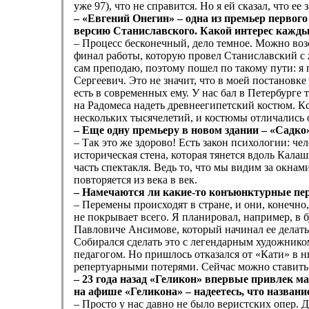
уже 97), что не справится. Но я ей сказал, что е
– «Евгений Онегин» – одна из премьер первог
версию Станиславского. Какой интерес кажды
– Процесс бесконечный, дело темное. Можно воз
финал работы, которую провел Станиславский с 
сам преподаю, поэтому пошел по такому пути: я
Сергеевич. Это не значит, что в моей постановке
есть в современных ему. У нас бал в Петербурге
на Радомеса надеть древнеегипетский костюм. Кс
нескольких тысячелетий, и костюмы отличались 
– Еще одну премьеру в новом здании – «Садко»
– Так это же здорово! Есть закон психологии: че
историческая стена, которая тянется вдоль Калаш
часть спектакля. Ведь то, что мы видим за окнам
повторяется из века в век.
– Намечаются ли какие-то конъюнктурные пе
– Перемены происходят в стране, и они, конечно
не покрывает всего. Я планировал, например, в 
Павловиче Ансимове, который начинал ее делать 
Собирался сделать это с легендарным художник
педагогом. Но пришлось отказался от «Кати» в н
репертуарными потерями. Сейчас можно ставить 
– 23 года назад «Геликон» впервые привлек м
на афише «Геликона» – надеетесь, что названи
– Просто у нас давно не было веристских опер