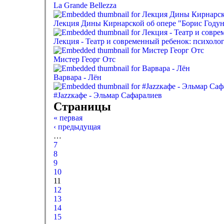
La Grande Bellezza
Лекция Дины Кирнарской об опере "Борис Году
Лекция - Театр и современный ребенок: психол
Мистер Георг Отс
Варвара - Лён
#Jazzкафе - Эльмар Сафаралиев
Страницы
« первая
‹ предыдущая
…
7
8
9
10
11
12
13
14
15