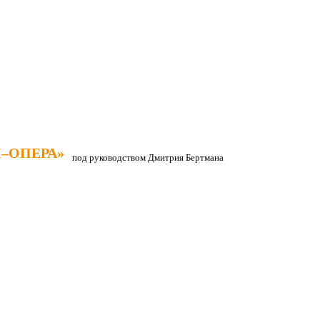
–ОПЕРА»
–ОПЕРА»
под руководством Дмитрия Бертмана