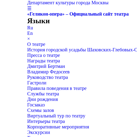
Департамент культуры города Москвы
☰
«Геликон-опера» – Официальный сайт театра
Языки
Ru
En
×
О театре
История городской усадьбы Шаховских-Глебовых-
Пресса о театре
Награды театра
Дмитрий Бертман
Владимир Федосеев
Руководство театра
Гастроли
Правила поведения в театре
Службы театра
Дни рождения
Госзаказ
Схемы залов
Виртуальный тур по театру
Интерьеры театра
Корпоративные мероприятия
Экскурсии