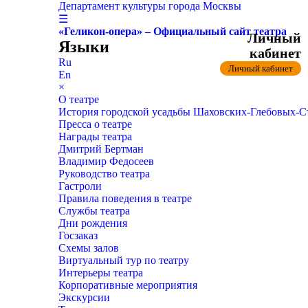
Департамент культуры города Москвы
☰
«Геликон-опера» – Официальный сайт театра
Личный
Языки
кабинет
Ru
Личный кабинет
En
×
О театре
История городской усадьбы Шаховских-Глебовых-
Пресса о театре
Награды театра
Дмитрий Бертман
Владимир Федосеев
Руководство театра
Гастроли
Правила поведения в театре
Службы театра
Дни рождения
Госзаказ
Схемы залов
Виртуальный тур по театру
Интерьеры театра
Корпоративные мероприятия
Экскурсии