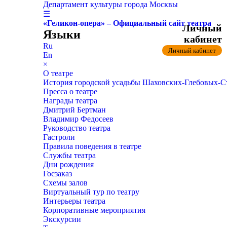
Департамент культуры города Москвы
☰
«Геликон-опера» – Официальный сайт театра
Личный
Языки
кабинет
Ru
Личный кабинет
En
×
О театре
История городской усадьбы Шаховских-Глебовых-
Пресса о театре
Награды театра
Дмитрий Бертман
Владимир Федосеев
Руководство театра
Гастроли
Правила поведения в театре
Службы театра
Дни рождения
Госзаказ
Схемы залов
Виртуальный тур по театру
Интерьеры театра
Корпоративные мероприятия
Экскурсии