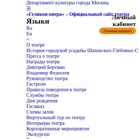
Департамент культуры города Москвы
☰
«Геликон-опера» – Официальный сайт театра
Личный
Языки
кабинет
Ru
Личный кабинет
En
×
О театре
История городской усадьбы Шаховских-Глебовых-
Пресса о театре
Награды театра
Дмитрий Бертман
Владимир Федосеев
Руководство театра
Гастроли
Правила поведения в театре
Службы театра
Дни рождения
Госзаказ
Схемы залов
Виртуальный тур по театру
Интерьеры театра
Корпоративные мероприятия
Экскурсии