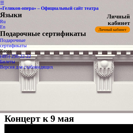
☰
«Геликон-опера» – Официальный сайт театра
Языки
Личный
Ru
кабинет
En
Личный кабинет
Подарочные сертификаты
Подарочные
сертификаты
Касса
(495) 250-22-22
Билеты
Версия для слабовидящих
Концерт к 9 мая