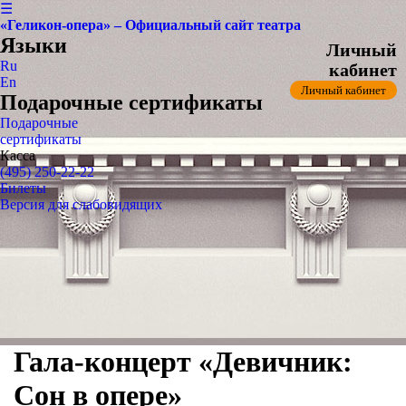
☰
«Геликон-опера» – Официальный сайт театра
Языки
Личный
Ru
кабинет
En
Личный кабинет
Подарочные сертификаты
Подарочные
сертификаты
Касса
(495) 250-22-22
Билеты
Версия для слабовидящих
Гала-концерт «Девичник:
Сон в опере»