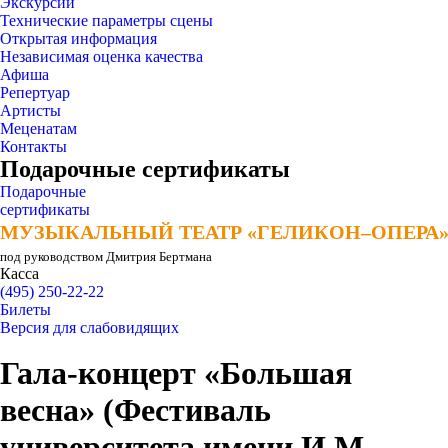
Экскурсии
Технические параметры сцены
Открытая информация
Независимая оценка качества
Афиша
Репертуар
Артисты
Меценатам
Контакты
Подарочные сертификаты
Подарочные
сертификаты
МУЗЫКАЛЬНЫЙ ТЕАТР «ГЕЛИКОН–ОПЕРА
МУЗЫКАЛЬНЫЙ ТЕАТР «ГЕЛИКОН–ОПЕРА
под руководством Дмитрия Бертмана
Касса
(495) 250-22-22
Билеты
Версия для слабовидящих
Гала-концерт «Большая
весна» (Фестиваль
университета имени И.М.