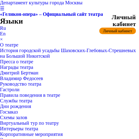
Департамент культуры города Москвы
☰
«Геликон-опера» – Официальный сайт театра
Личный
Языки
кабинет
Ru
Личный кабинет
En
×
О театре
История городской усадьбы Шаховских-Глебовых-Стрешневых
на Большой Никитской
Пресса о театре
Награды театра
Дмитрий Бертман
Владимир Федосеев
Руководство театра
Гастроли
Правила поведения в театре
Службы театра
Дни рождения
Госзаказ
Схемы залов
Виртуальный тур по театру
Интерьеры театра
Корпоративные мероприятия