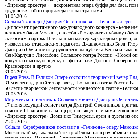
«Дирижер оркестра» – искрометная опера-буффа для баса, пов
трудностях работы дирижера с оркестрантами.
31.05.2016
Сольный концерт Дмитрия Овчинникова в «Геликон-опере»
Дипломант престижного международного конкурса «Бельведе
немногих басов Москвы, способный очаровать публику обаяни
актерским азартом. Признанный мастер характерных ролей, о
у известных итальянских педагогов Джандоменико Бизи, Гло
Дмитрию Овчинникову рукоплескала публика Венской камерно
Сан-Карлуш в Лиссабоне, Большого театра России, «Новой оп
получило высокую оценку на фестивалях Дюранс Люберон во
Красноярске и других.
31.05.2016
Digest Press. В Геликон-Опере состоится творческий вечер Вл
31 мая легендарный тенор, звезда Большого театра России Вла
50-летие творческой деятельности концертом в театре «Гелико
31.05.2016
Мир женской политики. Сольный концерт Дмитрия Овчиннико
17 июня ведущий солист театра Дмитрий Овчинников приглаш
княгини Шаховской на концерт, посвященный комической опе
«Дирижер оркестра» Доменико Чимарозы, арии и дуэты из оп
25.05.2016
Colta.ru. Серебренников поставит в «Геликоне» оперу Маноцк
Московский музыкальный театр «Геликон-опера» объявил план