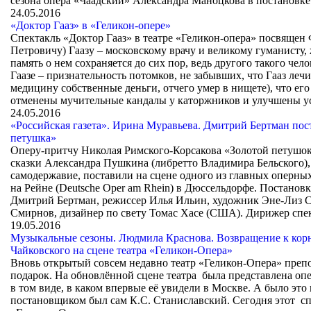
сезона опера «Чаадский» Александра Маноцкова в постановк
24.05.2016
«Доктор Гааз» в «Геликон-опере»
Спектакль «Доктор Гааз» в театре «Геликон-­опера» посвящен
Петровичу) Гаазу – московскому врачу и великому гуманисту,
память о нем сохраняется до сих пор, ведь другого такого чел
Гаазе – признательность потомков, не забывших, что Гааз леч
медицину собственные деньги, отчего умер в нищете), что е
отменены мучительные кандалы у каторжников и улучшены у
24.05.2016
«Российская газета». Ирина Муравьева. Дмитрий Бертман пос
петушка»
Оперу-притчу Николая Римского-Корсакова «Золотой петушо
сказки Александра Пушкина (либретто Владимира Бельского), 
самодержавие, поставили на сцене одного из главных оперны
на Рейне (Deutsche Oper am Rhein) в Дюссельдорфе. Постанов
Дмитрий Бертман, режиссер Илья Ильин, художник Эне-Лиз С
Смирнов, дизайнер по свету Томас Хасе (США). Дирижер сп
19.05.2016
Музыкальные сезоны. Людмила Краснова. Возвращение к кор
Чайковского на сцене театра «Геликон-Опера»
Вновь открытый совсем недавно театр «Геликон-Опера» пре
подарок. На обновлённой сцене театра была представлена оп
в том виде, в каком впервые её увидели в Москве. А было это 
постановщиком был сам К.С. Станиславский. Сегодня этот спе