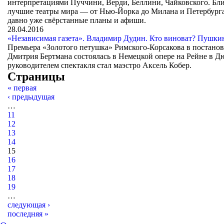
интерпретациями Пуччини, Верди, Беллини, Чайковского. Бл
лучшие театры мира — от Нью-Йорка до Милана и Петербурга
давно уже свёрстанные планы и афиши.
28.04.2016
«Независимая газета». Владимир Дудин. Кто виноват? Пушки
Премьера «Золотого петушка» Римского-Корсакова в постанов
Дмитрия Бертмана состоялась в Немецкой опере на Рейне в 
руководителем спектакля стал маэстро Аксель Кобер.
Страницы
« первая
‹ предыдущая
…
11
12
13
14
15
16
17
18
19
…
следующая ›
последняя »