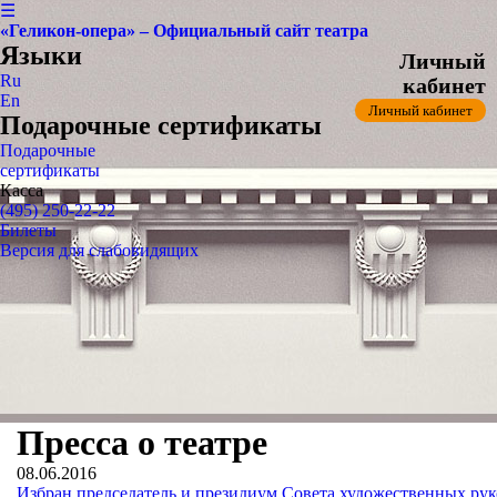
☰
«Геликон-опера» – Официальный сайт театра
Языки
Личный
Ru
кабинет
En
Личный кабинет
Подарочные сертификаты
Подарочные
сертификаты
Касса
(495) 250-22-22
Билеты
Версия для слабовидящих
Пресса о театре
08.06.2016
Избран председатель и президиум Совета художественных рук