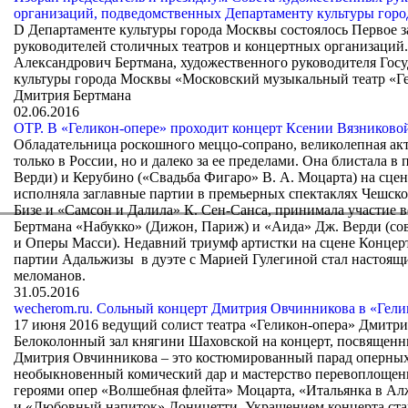
организаций, подведомственных Департаменту культуры гор
D Департаменте культуры города Москвы состоялось Первое 
руководителей столичных театров и концертных организаций.
Александрович Бертмана, художественного руководителя Гос
культуры города Москвы «Московский музыкальный театр «Г
Дмитрия Бертмана
02.06.2016
ОТР. В «Геликон-опере» проходит концерт Ксении Вязниково
Обладательница роскошного меццо-сопрано, великолепная акт
только в России, но и далеко за ее пределами. Она блистала 
Верди) и Керубино («Свадьба Фигаро» В. А. Моцарта) на сце
исполняла заглавные партии в премьерных спектаклях Чешск
Бизе и «Самсон и Далила» К. Сен-Санса, принимала участие 
Бертмана «Набукко» (Дижон, Париж) и «Аида» Дж. Верди (сов
и Оперы Масси). Недавний триумф артистки на сцене Концерт
партии Адальжизы в дуэте с Марией Гулегиной стал настоящ
меломанов.
31.05.2016
wecherom.ru. Сольный концерт Дмитрия Овчинникова в «Гели
17 июня 2016 ведущий солист театра «Геликон-опера» Дмитр
Белоколонный зал княгини Шаховской на концерт, посвященн
Дмитрия Овчинникова – это костюмированный парад оперны
необыкновенный комический дар и мастерство перевоплощения
героями опер «Волшебная флейта» Моцарта, «Итальянка в Ал
и «Любовный напиток» Доницетти. Украшением концерта ст