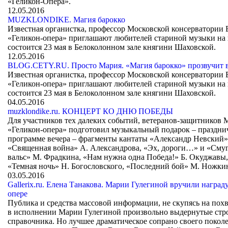
«Геликон-Опера».
12.05.2016
MUZKLONDIKE. Магия барокко
Известная органистка, профессор Московской консерватории 
«Геликон-опера» приглашают любителей стариной музыки на 
состоится 23 мая в Белоколонном зале княгини Шаховской.
12.05.2016
BLOG.CETY.RU. Просто Мария. «Магия барокко» прозвучит в 
Известная органистка, профессор Московской консерватории 
«Геликон-опера» приглашают любителей стариной музыки на 
состоится 23 мая в Белоколонном зале княгини Шаховской.
04.05.2016
muzklondike.ru. КОНЦЕРТ КО ДНЮ ПОБЕДЫ
Для участников тех далеких событий, ветеранов-защитников 
«Геликон-опера» подготовил музыкальный подарок – праздни
программе вечера – фрагменты кантаты «Александр Невский»
«Священная война» А. Александрова, «Эх, дороги…» и «Сму
вальс» М. Фрадкина, «Нам нужна одна Победа!» Б. Окуджавы,
«Темная ночь» Н. Богословского, «Последний бой» М. Ножкин
03.05.2016
Gallerix.ru. Елена Танакова. Марии Гулегиной вручили награду
опере
Публика и средства массовой информации, не скупясь на пох
в исполнении Марии Гулегиной произвольно выдернутые стро
справочника. Но лучшее драматическое сопрано своего покол