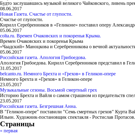
Будто заслушавшись музыкой великого Чайковского, ливень пре
08.06.2017
Новая Газета. Счастье от глупости.
Счастье от глупости.
Кирилл Серебренников в «Геликоне» поставил оперу Александр
05.06.2017
colta.ru. Времен Очаковских и покоренья Крыма.
Времен Очаковских и покоренья Крыма
«Чаадский» Маноцкова и Серебренникова о вечной актуальности
05.06.2017
Российская газета. Апология Грибоедова.
Апология Грибоедова. Кирилл Серебренников представил в Гел
31.05.2017
belcanto.ru. Немного Брехта и «Грехов» в Геликон-опере
Немного Брехта и «Грехов» в Геликон-опере
23.05.2017
Музыкальные сезоны. Восьмой смертный грех
Историю Брехта и Вайля о самом страшном из предательств спел
23.05.2017
Российская газета. Безгрешная Анна.
В "Геликон-опере" поставили "Семь смертных грехов" Курта Ва
Ильин. Художник-постановщик спектакля - Ростислав Протасов
Страницы
« первая