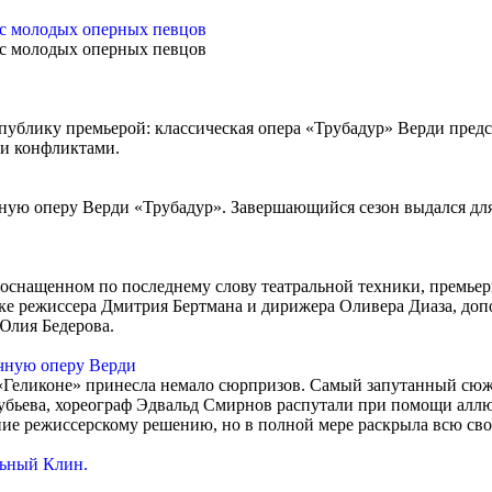
с молодых оперных певцов
с молодых оперных певцов
 публику премьерой: классическая опера «Трубадур» Верди предс
и конфликтами.
нную оперу Верди «Трубадур». Завершающийся сезон выдался д
, оснащенном по последнему слову театральной техники, премь
вке режиссера Дмитрия Бертмана и дирижера Оливера Диаза, до
Юлия Бедерова.
очную оперу Верди
 «Геликоне» принесла немало сюрпризов. Самый запутанный сюж
убьева, хореограф Эдвальд Смирнов распутали при помощи алл
ние режиссерскому решению, но в полной мере раскрыла всю свою
ьный Клин.