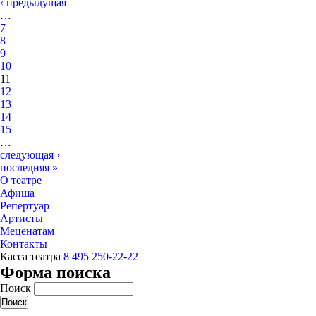
‹ предыдущая
…
7
8
9
10
11
12
13
14
15
…
следующая ›
последняя »
О театре
Афиша
Репертуар
Артисты
Меценатам
Контакты
Касса театра
8 495 250-22-22
Форма поиска
Поиск