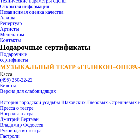
Технические параметры сцены
Открытая информация
Независимая оценка качества
Афиша
Репертуар
Артисты
Меценатам
Контакты
Подарочные сертификаты
Подарочные
сертификаты
МУЗЫКАЛЬНЫЙ ТЕАТР «ГЕЛИКОН–ОПЕРА
МУЗЫКАЛЬНЫЙ ТЕАТР «ГЕЛИКОН–ОПЕРА
Касса
(495) 250-22-22
Билеты
Версия для слабовидящих
История городской усадьбы Шаховских-Глебовых-Стрешневых 
Пресса о театре
Награды театра
Дмитрий Бертман
Владимир Федосеев
Руководство театра
Гастроли