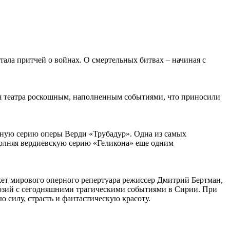
тала притчей о войнах. О смертельных битвах – начиная с
ля театра роскошным, наполненным событиями, что приносили
ерную серию оперы Верди «Трубадур». Одна из самых
полняя вердиевскую серию «Геликона» еще одним
ет мирового оперного репертуара режиссер Дмитрий Бертман,
юзий с сегодняшними трагическими событиями в Сирии. При
 силу, страсть и фантастическую красоту.