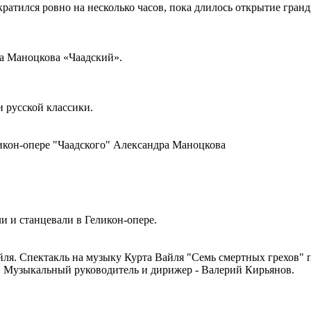
кратился ровно на несколько часов, пока длилось открытие гра
а Маноцкова «Чаадский».
 русской классики.
икон-опере "Чаадского" Александра Маноцкова
и и станцевали в Геликон-опере.
йля. Спектакль на музыку Курта Вайля "Семь смертных грехов" 
. Музыкальный руководитель и дирижер - Валерий Кирьянов.