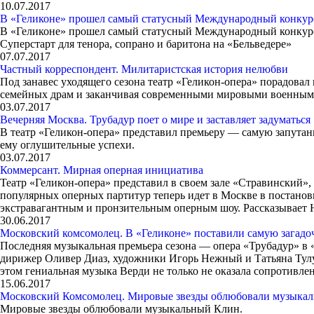
10.07.2017
В «Геликоне» прошел самый статусный Международный конкур
В «Геликоне» прошел самый статусный Международный конкур
Суперстарт для тенора, сопрано и баритона на «Бельведере»
07.07.2017
Частный корреспондент. Милитаристская история нелюбви
Под занавес уходящего сезона театр «Геликон-опера» порадовал
семейных драм и заканчивая современными мировыми военным
03.07.2017
Вечерняя Москва. Трубадур поет о мире и заставляет задуматься
В театр «Геликон-опера» представил премьеру — самую запута
ему оглушительные успехи.
03.07.2017
Коммерсант. Мирная оперная инициатива
Театр «Геликон-опера» представил в своем зале «Стравинский»
популярных оперных партитур теперь идет в Москве в постано
экстравагантным и пронзительным оперным шоу. Рассказывает 
30.06.2017
Московский комсомолец. В «Геликоне» поставили самую загад
Последняя музыкальная премьера сезона — опера «Трубадур» в
дирижер Оливер Диаз, художники Игорь Нежный и Татьяна Тул
этом гениальная музыка Верди не только не оказала сопротивле
15.06.2017
Московский Комсомолец. Мировые звезды облюбовали музыкал
Мировые звезды облюбовали музыкальный Клин.