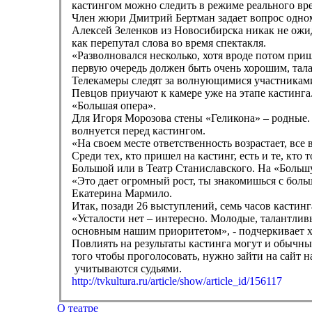
кастингом можно следить в режиме реального вре
Член жюри Дмитрий Бертман задает вопрос одному
Алексей Зеленков из Новосибирска никак не ожид
как перепутал слова во время спектакля.
«Разволновался несколько, хотя вроде потом приш
первую очередь должен быть очень хорошим, тала
Телекамеры следят за волнующимися участниками 
Певцов приучают к камере уже на этапе кастинга
«Большая опера».
Для Игоря Морозова стены «Геликона» – родные. О
волнуется перед кастингом.
«На своем месте ответственность возрастает, все 
Среди тех, кто пришел на кастинг, есть и те, кт
Большой или в Театр Станиславского. На «Больш
«Это дает огромный рост, ты знакомишься с боль
Екатерина Мармило.
Итак, позади 26 выступлений, семь часов кастинг
«Усталости нет – интересно. Молодые, талантливы
основным нашим приоритетом», - подчеркивает х
Повлиять на результаты кастинга могут и обычные
того чтобы проголосовать, нужно зайти на сайт н
учитываются судьями.
http://tvkultura.ru/article/show/article_id/156117
О театре