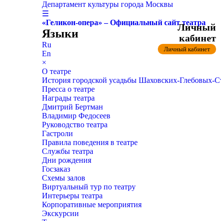
Департамент культуры города Москвы
☰
«Геликон-опера» – Официальный сайт театра
Личный
Языки
кабинет
Ru
Личный кабинет
En
×
О театре
История городской усадьбы Шаховских-Глебовых-
Пресса о театре
Награды театра
Дмитрий Бертман
Владимир Федосеев
Руководство театра
Гастроли
Правила поведения в театре
Службы театра
Дни рождения
Госзаказ
Схемы залов
Виртуальный тур по театру
Интерьеры театра
Корпоративные мероприятия
Экскурсии