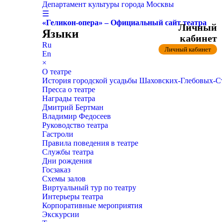
Департамент культуры города Москвы
☰
«Геликон-опера» – Официальный сайт театра
Личный
Языки
кабинет
Ru
Личный кабинет
En
×
О театре
История городской усадьбы Шаховских-Глебовых-
Пресса о театре
Награды театра
Дмитрий Бертман
Владимир Федосеев
Руководство театра
Гастроли
Правила поведения в театре
Службы театра
Дни рождения
Госзаказ
Схемы залов
Виртуальный тур по театру
Интерьеры театра
Корпоративные мероприятия
Экскурсии