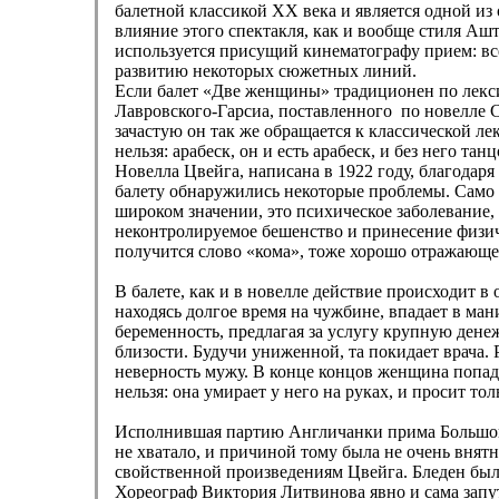
балетной классикой XX века и является одной из
влияние этого спектакля, как и вообще стиля 
используется присущий кинематографу прием: вс
развитию некоторых сюжетных линий.
Если балет «Две женщины» традиционен по лекси
Лавровского-Гарсиа, поставленного по новелле 
зачастую он так же обращается к классической ле
нельзя: арабеск, он и есть арабеск, и без него та
Новелла Цвейга, написана в 1922 году, благода
балету обнаружились некоторые проблемы. Само 
широком значении, это психическое заболевание,
неконтролируемое бешенство и принесение физич
получится слово «кома», тоже хорошо отражающее
В балете, как и в новелле действие происходит 
находясь долгое время на чужбине, впадает в ман
беременность, предлагая за услугу крупную денеж
близости. Будучи униженной, та покидает врача.
неверность мужу. В конце концов женщина попада
нельзя: она умирает у него на руках, и просит то
Исполнившая партию Англичанки прима Большого 
не хватало, и причиной тому была не очень внят
свойственной произведениям Цвейга. Бледен был
Хореограф Виктория Литвинова явно и сама запу