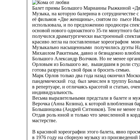
Балет примы Большого Марианны Рыжкиной «Две 
Музыка, на которую балерина в сотрудничестве 
её фильмов «Две женщины», снятом по пьесе Иван
использовала, и по предложению продюсера спект
основой нового одноактного 35-ти минутного ба
получился драматургически выстроенный спектакл
красиво легла на поставленные хореографом моно
Музыкально насыщенными получились дуэты Ната
Михаилом Ракитным, давно и безнадежно влюблен
Большого Александр Волчков. Но не менее орга
Орловым из Большого же, вышедшим в роли студе
готова разрушить свой брак и бросить семью.
Марк Орлов только два года назад окончил Моско
пандемический год был зачислен в труппу Большог
в репертуаре, и отличаясь красотой и статью, оче
индивидуальность.
Весьма выразительными предстали в балете и му
Верочка (Анна Козина), к которой влюбленная б
Большинцова (Андрей Ситников). Тем не менее п
Отдав роль юной и только что зачисленной в ко
мастерстве.
В красивой хореографии этого балета, явно прос
в 1976 году на сборную музыку из произведений 