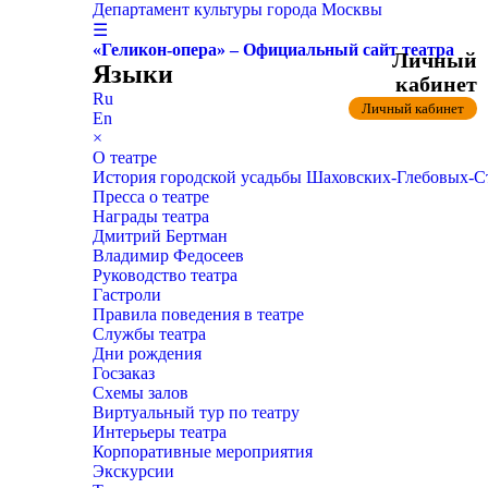
Департамент культуры города Москвы
☰
«Геликон-опера» – Официальный сайт театра
Личный
Языки
кабинет
Ru
Личный кабинет
En
×
О театре
История городской усадьбы Шаховских-Глебовых-
Пресса о театре
Награды театра
Дмитрий Бертман
Владимир Федосеев
Руководство театра
Гастроли
Правила поведения в театре
Службы театра
Дни рождения
Госзаказ
Схемы залов
Виртуальный тур по театру
Интерьеры театра
Корпоративные мероприятия
Экскурсии