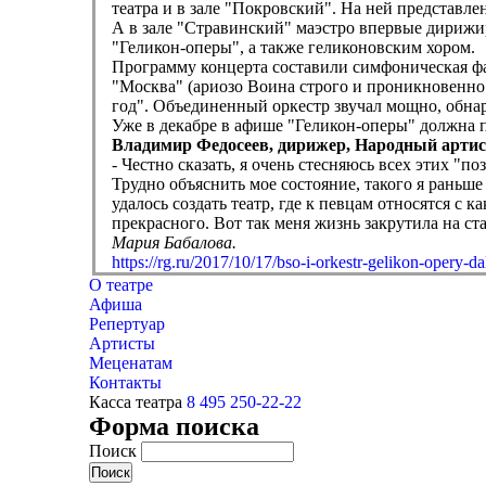
театра и в зале "Покровский". На ней представл
А в зале "Стравинский" маэстро впервые дирижи
"Геликон-оперы", а также геликоновским хором.
Программу концерта составили симфоническая фа
"Москва" (ариозо Воина строго и проникновенно
год". Объединенный оркестр звучал мощно, обна
Уже в декабре в афише "Геликон-оперы" должна 
Владимир Федосеев, дирижер, Народный арти
- Честно сказать, я очень стесняюсь всех этих "
Трудно объяснить мое состояние, такого я раньш
удалось создать театр, где к певцам относятся с
прекрасного. Вот так меня жизнь закрутила на ста
Мария Бабалова.
https://rg.ru/2017/10/17/bso-i-orkestr-gelikon-opery-d
О театре
Афиша
Репертуар
Артисты
Меценатам
Контакты
Касса театра
8 495 250-22-22
Форма поиска
Поиск