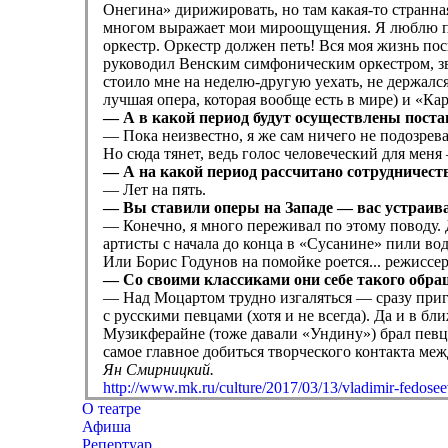
Онегина» дирижировать, но там какая-то странная
многом выражает мои мироощущения. Я люблю пев
оркестр. Оркестр должен петь! Вся моя жизнь пос
руководил Венским симфоническим оркестром, зву
стоило мне на неделю-другую уехать, не держался
лучшая опера, которая вообще есть в мире) и «Карм
— А в какой период будут осуществлены пост
— Пока неизвестно, я же сам ничего не подозрев
Но сюда тянет, ведь голос человеческий для мен
— А на какой период рассчитано сотрудничест
— Лет на пять.
— Вы ставили оперы на Западе — вас устраив
— Конечно, я много переживал по этому поводу. 
артисты с начала до конца в «Сусанине» пили вод
Или Борис Годунов на помойке роется... режиссе
— Cо своими классиками они себе такого обра
— Над Моцартом трудно изгаляться — сразу пригво
с русскими певцами (хотя и не всегда). Да и в б
Музикферайне (тоже давали «Ундину») брал певцо
самое главное добиться творческого контакта меж
Ян Смирницкий.
http://www.mk.ru/culture/2017/03/13/vladimir-fedose
О театре
Афиша
Репертуар