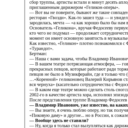
сбор труппы, артисты встали и минут десять ап
приглашенным дирижером «Геликон-оперы».
— Вот вы не поверите, бывают же такие совпадени
ресторан «Гвозди». Как-то зашел туда — и увид
зародилась, мечта — «а как хорошо было бы нам в
Основатель «Геликона», вручая Федосееву перву
кто чего не подумал — продолжает сотрудничество
момент он имеет основную занятость в музыкальн
Как известно, «Геликон» плотно познакомился с 
«Турандот».
Бертман:
— Наша с вами задача, чтобы Владимир Иванович 
— В вашем театре потрясающая атмосфера, — гово
прекрасных певцов, которые работают ради торжес
певцов не было в Музикферайн, где я только что 
…«Коренной» геликоновец Валерий Кирьянов стал
вся чернуха» (касательно сотрудничества с Федос
— В каком еще театре можно сделать столь сногс
2002-го в качестве артиста хора, исполнял эпизо
После представления труппе Владимир Федосеев
— Владимир Иванович, уже известно, на каких
— Вы знаете, я очень люблю оперу, но так получи
«Пиковую даму» и другие... но в России, к сожал
— Вообще здесь не ставили?
— Ну, когда я только стал вылупляться как дири