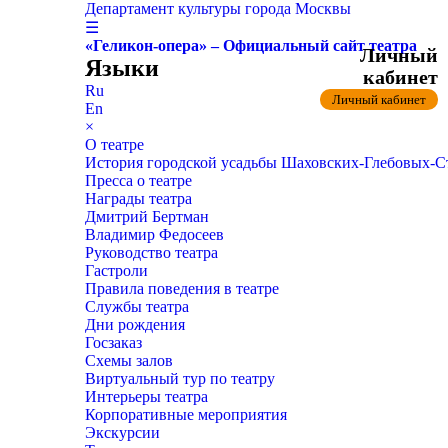
Департамент культуры города Москвы
☰
«Геликон-опера» – Официальный сайт театра
Личный
Языки
кабинет
Ru
Личный кабинет
En
×
О театре
История городской усадьбы Шаховских-Глебовых-
Пресса о театре
Награды театра
Дмитрий Бертман
Владимир Федосеев
Руководство театра
Гастроли
Правила поведения в театре
Службы театра
Дни рождения
Госзаказ
Схемы залов
Виртуальный тур по театру
Интерьеры театра
Корпоративные мероприятия
Экскурсии