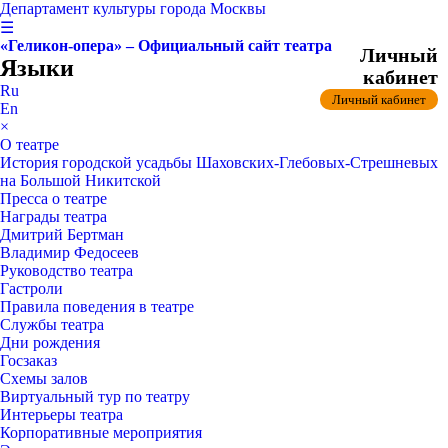
Департамент культуры города Москвы
☰
«Геликон-опера» – Официальный сайт театра
Личный
Языки
кабинет
Ru
Личный кабинет
En
×
О театре
История городской усадьбы Шаховских-Глебовых-Стрешневых
на Большой Никитской
Пресса о театре
Награды театра
Дмитрий Бертман
Владимир Федосеев
Руководство театра
Гастроли
Правила поведения в театре
Службы театра
Дни рождения
Госзаказ
Схемы залов
Виртуальный тур по театру
Интерьеры театра
Корпоративные мероприятия