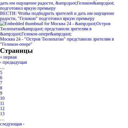
ВЕСТИ: Чтобы подбодрить зрителей и дать им ощущение
радости, "Геликон" подготовил яркую премьеру
Москва 24 - "Остров Тюлипатан" представили зрителям в
"Геликон-опере"
Страницы
« первая
‹ предыдущая
…
5
6
7
8
9
10
11
12
13
…
следующая ›