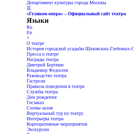
Департамент культуры города Москвы
☰
«Геликон-опера» – Официальный сайт театра
Языки
Ru
En
×
О театре
История городской усадьбы Шаховских-Глебовых-
Пресса о театре
Награды театра
Дмитрий Бертман
Владимир Федосеев
Руководство театра
Гастроли
Правила поведения в театре
Службы театра
Дни рождения
Госзаказ
Схемы залов
Виртуальный тур по театру
Интерьеры театра
Корпоративные мероприятия
Экскурсии