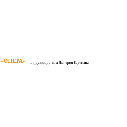
–ОПЕРА»
–ОПЕРА»
под руководством Дмитрия Бертмана