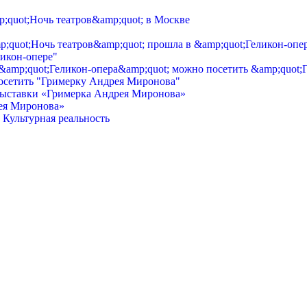
ликон-опере"
посетить "Гримерку Андрея Миронова"
рея Миронова»