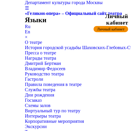
Департамент культуры города Москвы
☰
«Геликон-опера» – Официальный сайт театра
Личный
Языки
кабинет
Ru
Личный кабинет
En
×
О театре
История городской усадьбы Шаховских-Глебовых-
Пресса о театре
Награды театра
Дмитрий Бертман
Владимир Федосеев
Руководство театра
Гастроли
Правила поведения в театре
Службы театра
Дни рождения
Госзаказ
Схемы залов
Виртуальный тур по театру
Интерьеры театра
Корпоративные мероприятия
Экскурсии