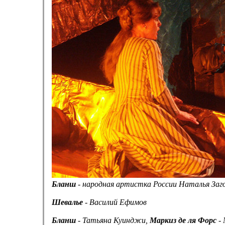
Бланш
- народная артистка России Наталья Заг
Шевалье
- Василий Ефимов
Бланш
- Татьяна Куинджи,
Маркиз де ля Форс
- 