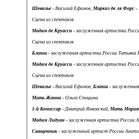
Шевалье
- Василий Ефимов,
Маркиз де ля Форс
-
Сцена из спектакля
Мадам де Круасси
- заслуженная артистка Росси
Сцена из спектакля
Бланш
- заслуженная артистка России Татьяна
Мадам де Круасси
- заслуженная артистка Росс
Сцена из спектакля
Шевалье
- Василий Ефимов,
Бланш
- заслуженна
Мать Жанна
- Ольга Спицына
1-й Комиссар
- Дмитрий Янковский,
Мать Мария
Мадам Лидуан -
заслуженная артистка России А
Священник
- заслуженный артист России Анато