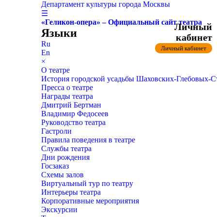
Департамент культуры города Москвы
☰
«Геликон-опера» – Официальный сайт театра
Личный
Языки
кабинет
Ru
Личный кабинет
En
×
О театре
История городской усадьбы Шаховских-Глебовых-
Пресса о театре
Награды театра
Дмитрий Бертман
Владимир Федосеев
Руководство театра
Гастроли
Правила поведения в театре
Службы театра
Дни рождения
Госзаказ
Схемы залов
Виртуальный тур по театру
Интерьеры театра
Корпоративные мероприятия
Экскурсии