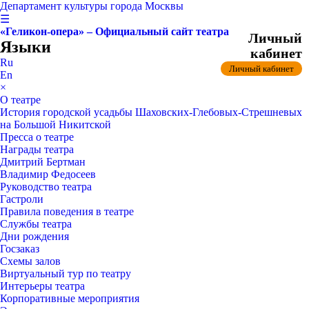
Департамент культуры города Москвы
☰
«Геликон-опера» – Официальный сайт театра
Личный
Языки
кабинет
Ru
Личный кабинет
En
×
О театре
История городской усадьбы Шаховских-Глебовых-Стрешневых
на Большой Никитской
Пресса о театре
Награды театра
Дмитрий Бертман
Владимир Федосеев
Руководство театра
Гастроли
Правила поведения в театре
Службы театра
Дни рождения
Госзаказ
Схемы залов
Виртуальный тур по театру
Интерьеры театра
Корпоративные мероприятия