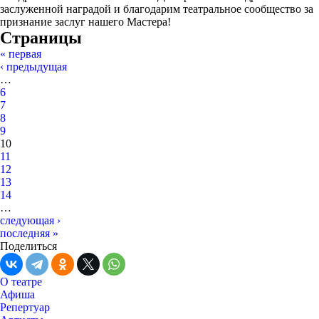
заслуженной наградой и благодарим театральное сообщество за
признание заслуг нашего Мастера!
Страницы
« первая
‹ предыдущая
…
6
7
8
9
10
11
12
13
14
…
следующая ›
последняя »
Поделиться
О театре
Афиша
Репертуар