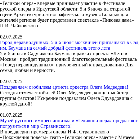
«Геликон-опера» впервые принимает участие в Фестивале
русской оперы в Иркутской области: 5 и 6 июля на открытой
сцене Архитектурно-этнографического музея «Тальцы» для
жителей региона будет представлен спектакль «Пиковая дама»
П.И. Чайковского.
02.07.2025
Город неравнодушных: 5 и 6 июля москвичей приглашают в Сад
им. Баумана на самый добрый фестиваль этого лета
5 и 6 июля в Саду имени Баумана в рамках проекта «Лето в
Москве» пройдет традиционный благотворительный фестиваль
«Город неравнодушных», приуроченный к празднованию Дня
семьи, любви и верности.
02.07.2025
Поздравляем с юбилеем артиста оркестра Олега Медведева!
Сегодня отмечает юбилей Олег Медеведев, концертмейстер
группы фаготов! Искренне поздравляем Олега Эдуардовича с
круглой датой!
01.07.2025
Музей русского импрессионизма и «Геликон-опера» предлагают
погрузиться в мир Стравинского!
В преддверии премьеры оперы И.Ф. Стравинского
«Похождения повесы» театр «Геликон-опера» вместе с Музеем