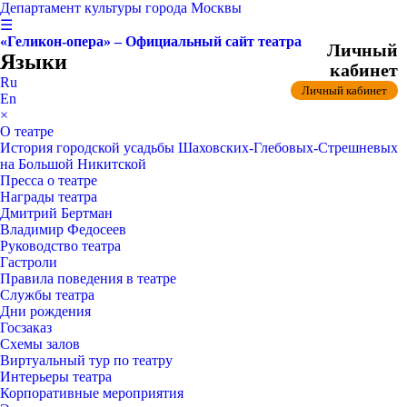
Департамент культуры города Москвы
☰
«Геликон-опера» – Официальный сайт театра
Личный
Языки
кабинет
Ru
Личный кабинет
En
×
О театре
История городской усадьбы Шаховских-Глебовых-Стрешневых
на Большой Никитской
Пресса о театре
Награды театра
Дмитрий Бертман
Владимир Федосеев
Руководство театра
Гастроли
Правила поведения в театре
Службы театра
Дни рождения
Госзаказ
Схемы залов
Виртуальный тур по театру
Интерьеры театра
Корпоративные мероприятия