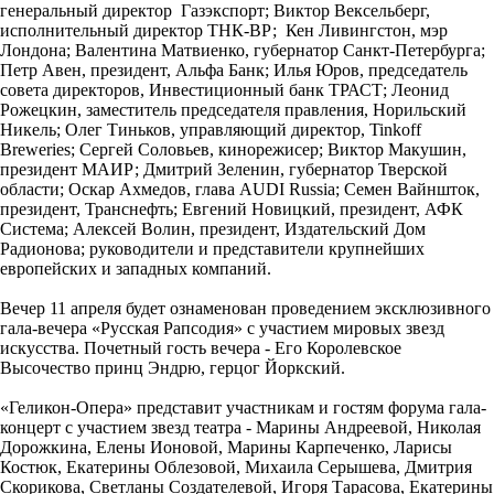
генеральный директор Газэкспорт; Виктор Вексельберг,
исполнительный директор ТНК-ВР; Кен Ливингстон, мэр
Лондона; Валентина Матвиенко, губернатор Санкт-Петербурга;
Петр Авен, президент, Альфа Банк; Илья Юров, председатель
совета директоров, Инвестиционный банк ТРАСТ; Леонид
Рожецкин, заместитель председателя правления, Норильский
Никель; Олег Тиньков, управляющий директор, Tinkoff
Breweries; Сергей Соловьев, кинорежисер; Виктор Макушин,
президент МАИР; Дмитрий Зеленин, губернатор Тверской
области; Оскар Ахмедов, глава AUDI Russia; Семен Вайншток,
президент, Транснефть; Евгений Новицкий, президент, АФК
Система; Алексей Волин, президент, Издательский Дом
Радионова; руководители и представители крупнейших
европейских и западных компаний.
Вечер 11 апреля будет ознаменован проведением эксклюзивного
гала-вечера «Русская Рапсодия» с участием мировых звезд
искусства. Почетный гость вечера - Его Королевское
Высочество принц Эндрю, герцог Йоркский.
«Геликон-Опера» представит участникам и гостям форума гала-
концерт с участием звезд театра - Марины Андреевой, Николая
Дорожкина, Елены Ионовой, Марины Карпеченко, Ларисы
Костюк, Екатерины Облезовой, Михаила Серышева, Дмитрия
Скорикова, Светланы Создателевой, Игоря Тарасова, Екатерины