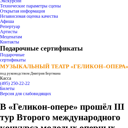
Экскурсии
Технические параметры сцены
Открытая информация
Независимая оценка качества
Афиша
Репертуар
Артисты
Меценатам
Контакты
Подарочные сертификаты
Подарочные
сертификаты
МУЗЫКАЛЬНЫЙ ТЕАТР «ГЕЛИКОН–ОПЕРА
МУЗЫКАЛЬНЫЙ ТЕАТР «ГЕЛИКОН–ОПЕРА
под руководством Дмитрия Бертмана
Касса
(495) 250-22-22
Билеты
Версия для слабовидящих
В «Геликон-опере» прошёл III
тур Второго международного
конкурса молодых оперных