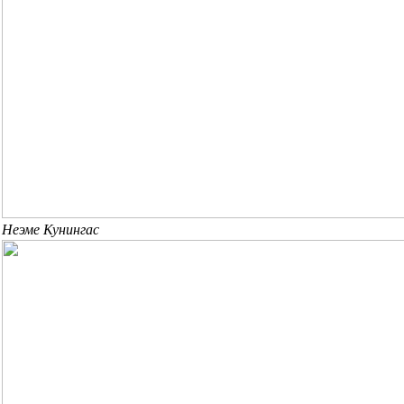
Неэме Кунингас