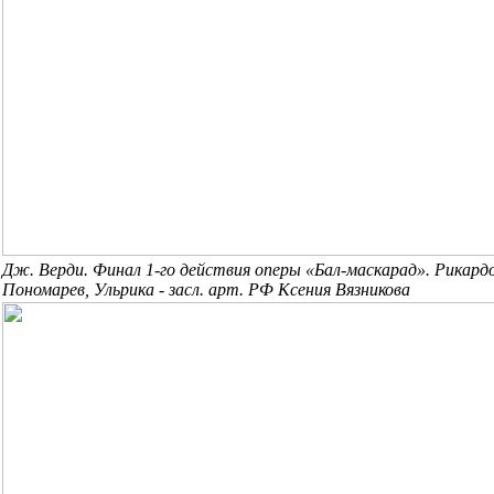
Дж. Верди. Финал 1-го действия оперы «Бал-маскарад».
Рикард
Пономарев,
Ульрика - засл. арт. РФ Ксения Вязникова