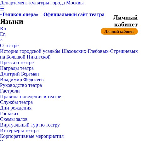
Департамент культуры города Москвы
☰
«Геликон-опера» – Официальный сайт театра
Личный
Языки
кабинет
Ru
Личный кабинет
En
×
О театре
История городской усадьбы Шаховских-Глебовых-Стрешневых
на Большой Никитской
Пресса о театре
Награды театра
Дмитрий Бертман
Владимир Федосеев
Руководство театра
Гастроли
Правила поведения в театре
Службы театра
Дни рождения
Госзаказ
Схемы залов
Виртуальный тур по театру
Интерьеры театра
Корпоративные мероприятия