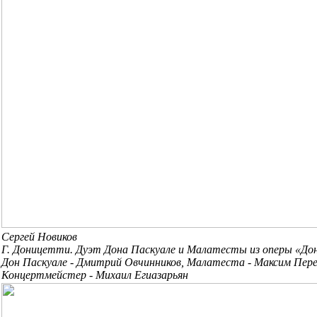
Сергей Новиков
Г. Доницетти. Дуэт Дона Паскуале и Малатесты из оперы «Дон
Дон Паскуале - Дмитрий Овчинников, Малатеста - Максим Пере
Концертмейстер - Михаил Егиазарьян