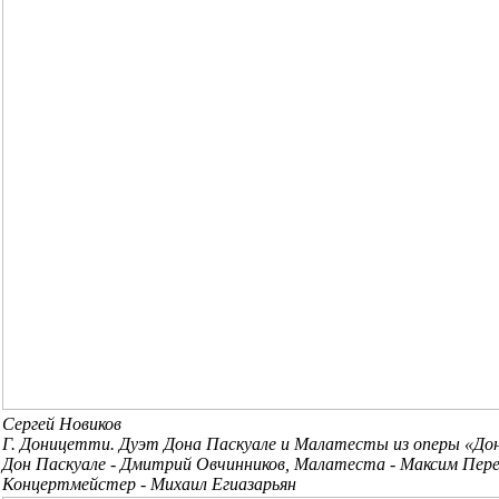
Сергей Новиков
Г. Доницетти. Дуэт Дона Паскуале и Малатесты из оперы «Дон
Дон Паскуале - Дмитрий Овчинников, Малатеста - Максим Пере
Концертмейстер - Михаил Егиазарьян