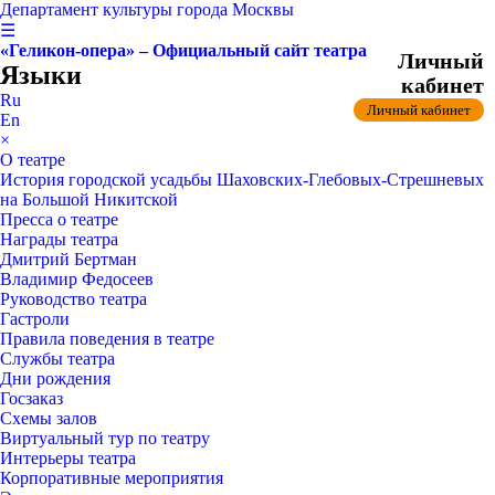
Департамент культуры города Москвы
☰
«Геликон-опера» – Официальный сайт театра
Личный
Языки
кабинет
Ru
Личный кабинет
En
×
О театре
История городской усадьбы Шаховских-Глебовых-Стрешневых
на Большой Никитской
Пресса о театре
Награды театра
Дмитрий Бертман
Владимир Федосеев
Руководство театра
Гастроли
Правила поведения в театре
Службы театра
Дни рождения
Госзаказ
Схемы залов
Виртуальный тур по театру
Интерьеры театра
Корпоративные мероприятия