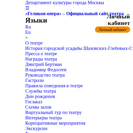
Департамент культуры города Москвы
☰
«Геликон-опера» – Официальный сайт театра
Личный
Языки
кабинет
Ru
Личный кабинет
En
×
О театре
История городской усадьбы Шаховских-Глебовых-
Пресса о театре
Награды театра
Дмитрий Бертман
Владимир Федосеев
Руководство театра
Гастроли
Правила поведения в театре
Службы театра
Дни рождения
Госзаказ
Схемы залов
Виртуальный тур по театру
Интерьеры театра
Корпоративные мероприятия
Экскурсии