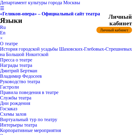
Департамент культуры города Москвы
☰
«Геликон-опера» – Официальный сайт театра
Личный
Языки
кабинет
Ru
Личный кабинет
En
×
О театре
История городской усадьбы Шаховских-Глебовых-Стрешневых
на Большой Никитской
Пресса о театре
Награды театра
Дмитрий Бертман
Владимир Федосеев
Руководство театра
Гастроли
Правила поведения в театре
Службы театра
Дни рождения
Госзаказ
Схемы залов
Виртуальный тур по театру
Интерьеры театра
Корпоративные мероприятия