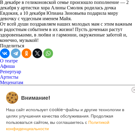
В декабре в геликоновской семье произошло пополнение — 2
декабря у артистки хора Алины Смолик родилась дочка
Евдокия, а 10 декабря Юлиана Зиновьева подарила миру
девочку с чудесным именем Майя.
От всей души поздравляем наших молодых мам с этим важным
и радостным событием в их жизни! Пусть доченьки растут
здоровенькими, в любви и гармонии, окруженные заботой и,
конечно, музыкой!
Поделиться
О театре
Афиша
Репертуар
Артисты
Меценатам
Контакты
Касса театра
8 495 250-22-22
Внимание!
Форма поиска
Поиск
Наш сайт использует cookie-файлы и другие технологии в
целях улучшения качества обслуживания. Продолжая
пользоваться сайтом, вы соглашаетесь с
Политикой
© 2025 Музыкальный театр Геликон-опера.
конфиденциальности
Политика конфиденциальности