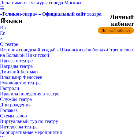
Департамент культуры города Москвы
☰
«Геликон-опера» – Официальный сайт театра
Личный
Языки
кабинет
Ru
Личный кабинет
En
×
О театре
История городской усадьбы Шаховских-Глебовых-Стрешневых
на Большой Никитской
Пресса о театре
Награды театра
Дмитрий Бертман
Владимир Федосеев
Руководство театра
Гастроли
Правила поведения в театре
Службы театра
Дни рождения
Госзаказ
Схемы залов
Виртуальный тур по театру
Интерьеры театра
Корпоративные мероприятия