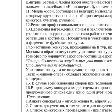
Дмитрий Бертман. Члены жюри обеспечиваются г
папками с наклейками «Нано-опера», буклетами к
11. Медиа жюри, состоящее из ведущих музыкал
которому вручается специальный приз медиа-жю
конкурса, бумагой, ручками.
12.Решения профессионального жюри являются о
13.Церемония награждения, прием и заключитель
участники конкурса представят свои работы из чи
репетиция в костюмах. Победители и участники 
и фирменные футболки конкурса.
14.Участникам конкурса, прошедшим на II тур, пре
Москвы и обратно несут сами участники конкурс
трансфер по маршруту: аэропорт-гостиница-аэроп
*
Театр обеспечивает зарубежных участников конк
Стоимость виз не возмещается.
Участники конкурса не получают гонорар как за 
Театр «Геликон-опера» обладает эксклюзивными 
концерта.
15. В случае возникновения споров при толкова
16.В программу конкурса входят сцены из произв
предложенного списка одну арию, один дуэт и од
Приложения:
1.Анкета соискателя – опубликована 01 апреля 20
2. Список документов, в том числе и для получе
3. Список конкурсных произведений - прилагаетс