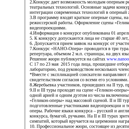
2.Конкурс дает возможность молодым оперным р
театральных технологий. Основные задачи конк
интеграции современных технологий в оперный 
3.В программу входят краткие оперные сцены, на
режиссерской работы. Оформление сцены «Гелико
видеопроекциями.
4.Информация о конкурсе опубликована 01 апреля
5. К конкурсу допускаются лица не старше 40 ле
6. Допускается прием заявок на конкурс от уча
7.Конкурс «НАНО-Опера» проводится в три тура.
репертуара, объемом 2 м.п. страницы, на двух я
Решение жюри публикуется на сайтах
www.nanoop
С 17 по 23 мая 2015 года лица, прошедшие отбор
лабораторию, под руководством нескольких член
*Вместе с экспликацией соискатели направляют 
свидетельством согласия со всеми его условиями.
8.Жеребьевка участников, прошедших на II тур, п
9.II и III туры проходят на сцене «Геликон-оперы
одной арией и одним дуэтом из числа включенных
«Геликон-оперы» над массовой сценой. II и III т
подготовленные участниками видеопроекции и т
оперы. Рабочие языки конкурса – русский и анг
конкурса, бумагой, ручками. На II и III турах зр
симпатий, который вручается на церемонии нагр
10. Профессиональное жюри, состоящее из десят