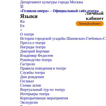
Департамент культуры города Москвы
☰
«Геликон-опера» – Официальный сайт театра
Личный
Языки
кабинет
Ru
Личный кабинет
En
×
О театре
История городской усадьбы Шаховских-Глебовых-
Пресса о театре
Награды театра
Дмитрий Бертман
Владимир Федосеев
Руководство театра
Гастроли
Правила поведения в театре
Службы театра
Дни рождения
Госзаказ
Схемы залов
Виртуальный тур по театру
Интерьеры театра
Корпоративные мероприятия
Экскурсии