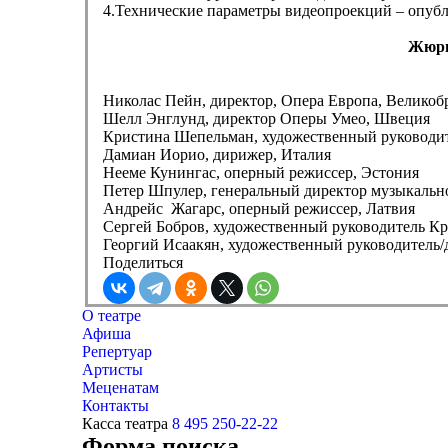
4.Технические параметры видеопроекций – опубл
Жюри
Николас Пейн, директор, Опера Европа, Великоб
Шелл Энглунд, директор Оперы Умео, Швеция
Кристина Шепельман, художественный руководите
Дамиан Иорио, дирижер, Италия
Нееме Кунингас, оперный режиссер, Эстония
Петер Шпулер, генеральный директор музыкально
Андрейс Жагарс, оперный режиссер, Латвия
Сергей Бобров, художественный руководитель Кра
Георгий Исаакян, художественный руководитель/
Поделиться
О театре
Афиша
Репертуар
Артисты
Меценатам
Контакты
Касса театра
8 495 250-22-22
Форма поиска