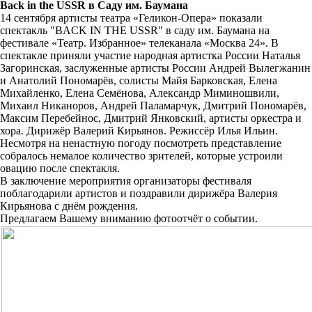
Back in the USSR в Саду им. Баумана
14 сентября артисты театра «Геликон-Опера» показали
спектакль "BACK IN THE USSR" в саду им. Баумана на
фестивале «Театр. Избранное» телеканала «Москва 24». В
спектакле приняли участие народная артистка России Наталья
Загоринская, заслуженные артисты России Андрей Вылегжанин
и Анатолий Пономарёв, солисты Майя Барковская, Елена
Михайленко, Елена Семёнова, Александр Миминошвили,
Михаил Никаноров, Андрей Паламарчук, Дмитрий Пономарёв,
Максим Перебейнос, Дмитрий Янковский, артисты оркестра и
хора. Дирижёр Валерий Кирьянов. Режиссёр Илья Ильин.
Несмотря на ненастную погоду посмотреть представление
собралось немалое количество зрителей, которые устроили
овацию после спектакля.
В заключение мероприятия организаторы фестиваля
поблагодарили артистов и поздравили дирижёра Валерия
Кирьянова с днём рождения.
Предлагаем Вашему вниманию фотоотчёт о событии.