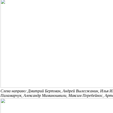
Слева направо: Дмитрий Бертман,
Андрей Вылегжанин,
Илья И
Паламарчук, Александр Миминошвили, Максим Перебейнос, Арт