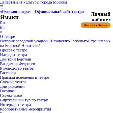
Департамент культуры города Москвы
☰
«Геликон-опера» – Официальный сайт театра
Личный
Языки
кабинет
Ru
Личный кабинет
En
×
О театре
История городской усадьбы Шаховских-Глебовых-Стрешневых
на Большой Никитской
Пресса о театре
Награды театра
Дмитрий Бертман
Владимир Федосеев
Руководство театра
Гастроли
Правила поведения в театре
Службы театра
Дни рождения
Госзаказ
Схемы залов
Виртуальный тур по театру
Интерьеры театра
Корпоративные мероприятия