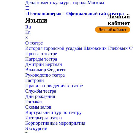
Департамент культуры города Москвы
☰
«Геликон-опера» – Официальный сайт театра
Личный
Языки
кабинет
Ru
Личный кабинет
En
×
О театре
История городской усадьбы Шаховских-Глебовых-
Пресса о театре
Награды театра
Дмитрий Бертман
Владимир Федосеев
Руководство театра
Гастроли
Правила поведения в театре
Службы театра
Дни рождения
Госзаказ
Схемы залов
Виртуальный тур по театру
Интерьеры театра
Корпоративные мероприятия
Экскурсии